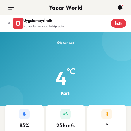
Yazar World
Uygulamayı İndir
İndir
Haberleri anında takip edin
İstanbul
°C
4
Karlı
85%
25 km/s
°