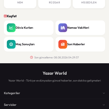
NEM
RÜZGAR
HISSEDILEN
Keşfet
Döviz Kurları
Namaz Vakitleri
Maç Sonuçları
Son Haberler
Son güncelleme: 08.08.2026 04:29:37
Yazar World
Yazar World - Türkiye ve dünyadan güncel haberler, son dakika gelişmeleri
Kategoriler
Servisler