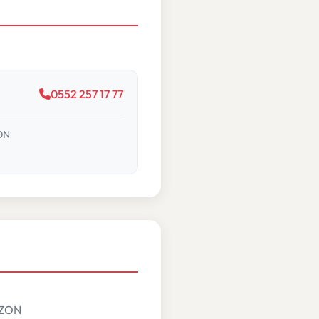
0552 257 17 77
ZON
ABZON