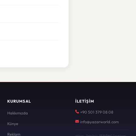
KURUMSAL
İLETIŞIM
+90 501 379 08 08
Hakkımızda
info@yazarworld.com
Künye
Reklam
KEYDAL
eNews · Geliştirici
· Developer