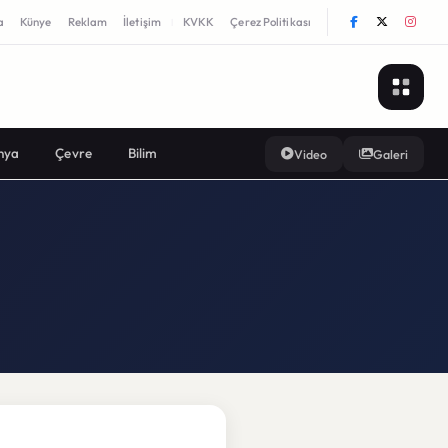
a
Künye
Reklam
İletişim
KVKK
Çerez Politikası
|
nya
Çevre
Bilim
Video
Galeri