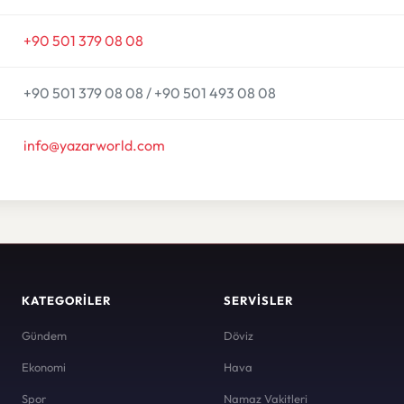
+90 501 379 08 08
+90 501 379 08 08 / +90 501 493 08 08
info@yazarworld.com
KATEGORILER
SERVISLER
Gündem
Döviz
Ekonomi
Hava
Spor
Namaz Vakitleri