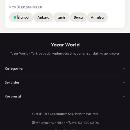
POPÜLER ŞEHIRLER
İstanbul
Ankara
İzmir
Bursa
Antalya
Yazar World
Yazar World - Türkiye ve dünyadan güncel haberler, son dakika gelişmeleri
Kategoriler
Servisler
Kurumsal
Gizlilik Politikası
Kullanım Koşulları
Site Haritası
info@yazarworld.com
+90 501 379 08 08