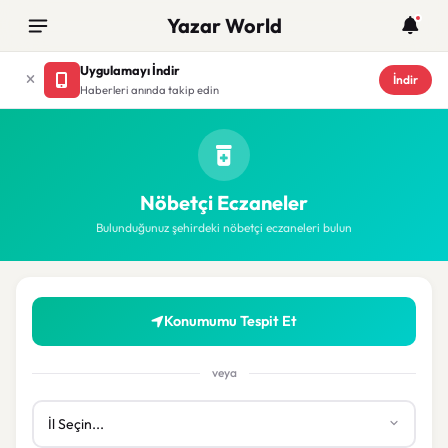
Yazar World
Uygulamayı İndir
İndir
Haberleri anında takip edin
Nöbetçi Eczaneler
Bulunduğunuz şehirdeki nöbetçi eczaneleri bulun
Konumumu Tespit Et
veya