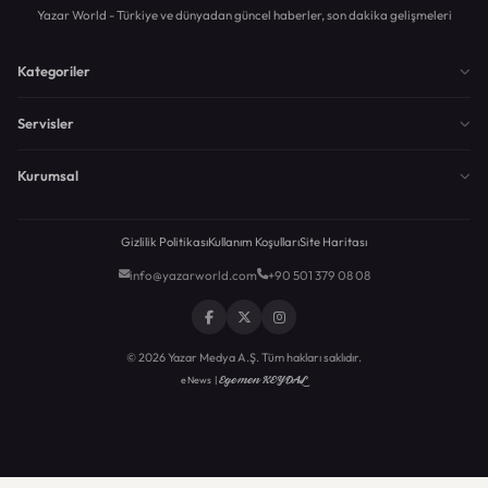
Yazar World - Türkiye ve dünyadan güncel haberler, son dakika gelişmeleri
Kategoriler
Servisler
Kurumsal
Gizlilik Politikası
Kullanım Koşulları
Site Haritası
info@yazarworld.com
+90 501 379 08 08
© 2026 Yazar Medya A.Ş. Tüm hakları saklıdır.
Egemen KEYDAL
eNews |