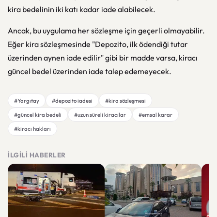
kira bedelinin iki katı kadar iade alabilecek.
Ancak, bu uygulama her sözleşme için geçerli olmayabilir.
Eğer kira sözleşmesinde "Depozito, ilk ödendiği tutar
üzerinden aynen iade edilir" gibi bir madde varsa, kiracı
güncel bedel üzerinden iade talep edemeyecek.
#Yargıtay
#depozito iadesi
#kira sözleşmesi
#güncel kira bedeli
#uzun süreli kiracılar
#emsal karar
#kiracı hakları
İLGILI HABERLER