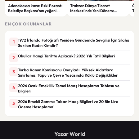
Adana’da acı kaza: Eski Pozantı
Trabzon Dünya Ticaret
Özg
Belediye Başkanı’nın yeğeni
Merkezi'nde Yeni Dönem:
Tür
yaşamını yitirdi
Mahkeme Süreci Bitti,
tep
Trabzon'un Dev Projesi Ne
aykı
EN ÇOK OKUNANLAR
Zaman Tamamlanacak?
1972 İrlanda Fotoğrafı Yeniden Gündemde Sevgilisi İçin Silaha
1
Sarılan Kadın Kimdir?
Okullar Hangi Tarihte Açılacak? 2026 Yılı Tatil Bilgileri
2
Torba Kanun Komisyonu Onayladı: Yüksek Aidatlara
3
Sınırlama, Tapu ve Çevre Yasasında Köklü Değişiklikler
2026 Ocak Emeklilik Temel Maaş Hesaplama Tablosu ve
4
Bilgileri
2026 Emekli Zammı: Taban Maaş Bilgileri ve 20 Bin Lira
5
Ödeme Hesaplama!
Yazar World