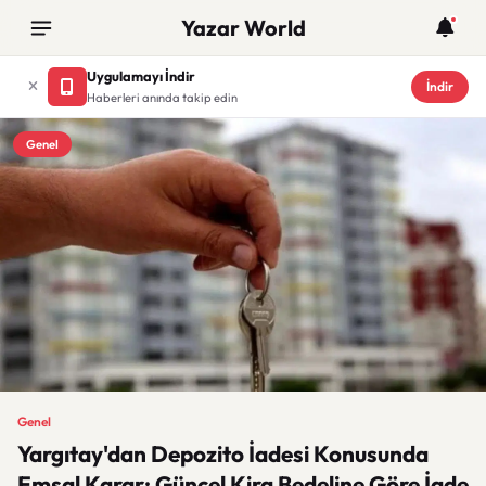
Yazar World
Uygulamayı İndir
İndir
Haberleri anında takip edin
Genel
Genel
Yargıtay'dan Depozito İadesi Konusunda
Emsal Karar: Güncel Kira Bedeline Göre İade