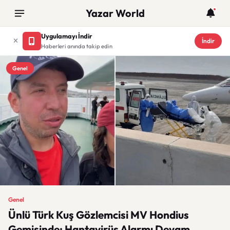
Yazar World
Uygulamayı İndir
İndir
Haberleri anında takip edin
Genel
Genel
Ünlü Türk Kuş Gözlemcisi MV Hondius
Gemisinde: Hantavirüs Alarmı Devam