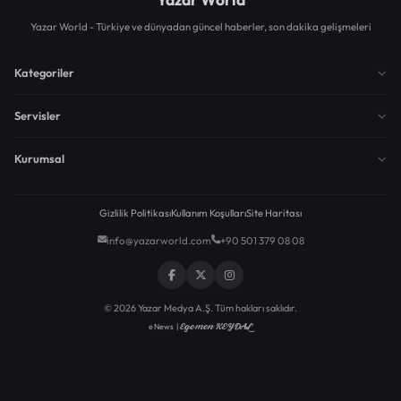
Yazar World - Türkiye ve dünyadan güncel haberler, son dakika gelişmeleri
Kategoriler
Servisler
Kurumsal
Gizlilik Politikası
Kullanım Koşulları
Site Haritası
info@yazarworld.com
+90 501 379 08 08
© 2026 Yazar Medya A.Ş. Tüm hakları saklıdır.
Egemen KEYDAL
eNews |