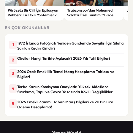
Pürüzsüz Bir Cilt İçin Epilasyon
Trabzonspor’dan Mohamed
Lum
Rehberi: En Etkili Yöntemler ve
Salah’a Özel Tanıtım: “Bizde
Dön
Dikkat Edilmesi Gerekenler
Rüyalar Gerçek Olur”
Ene
Geli
EN ÇOK OKUNANLAR
1972 İrlanda Fotoğrafı Yeniden Gündemde Sevgilisi İçin Silaha
1
Sarılan Kadın Kimdir?
Okullar Hangi Tarihte Açılacak? 2026 Yılı Tatil Bilgileri
2
2026 Ocak Emeklilik Temel Maaş Hesaplama Tablosu ve
3
Bilgileri
Torba Kanun Komisyonu Onayladı: Yüksek Aidatlara
4
Sınırlama, Tapu ve Çevre Yasasında Köklü Değişiklikler
2026 Emekli Zammı: Taban Maaş Bilgileri ve 20 Bin Lira
5
Ödeme Hesaplama!
Yazar World