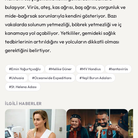
bulaşıyor. Virüs, ateş, kas ağrısı, baş ağrısı, yorgunluk ve
mide-bağırsak sorunlarıyla kendini gösteriyor. Bazı
vakalarda solunum yetmezliği, böbrek yetmezliği ve iç
kanamaya yol açabiliyor. Yetkililer, gemideki sağlık
tedbirlerinin artırıldığını ve yolcuların dikkatli olması
gerektiğini belirtiyor.
#Emin Yoğurtçuoğlu
#Melike Güner
#MV Hondius
#hantavirüs
#Ushuaia
#Oceanwide Expeditions
#Yeşil Burun Adaları
#St. Helena Adası
İLGILI HABERLER