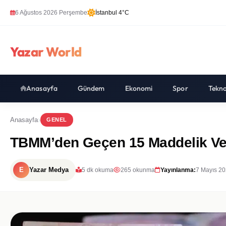
6 Ağustos 2026 Perşembe
İstanbul 4°C
Yazar World
Anasayfa
Gündem
Ekonomi
Spor
Tekno
Anasayfa
GENEL
TBMM’den Geçen 15 Maddelik Ver
E
Yazar Medya
5 dk okuma
265 okunma
Yayınlanma:
7 Mayıs 20