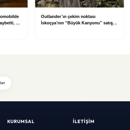
tomobilde
Outlander’ın çekim noktası
aybetti, bir
İskoçya’nın “Büyük Kanyonu” satışa
çıkarıldı
ları
KURUMSAL
İLETIŞIM