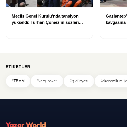
Meclis Genel Kurulu'nda tansiyon
Gaziantep’
yükseldi: Turhan Çömez'in sözleri
kavgasına 
sonrası tartışma çıktı
kaybetti, 5
ETIKETLER
#TBMM
#vergi paketi
#iş dünyası
#ekonomik müjd
Yazar World