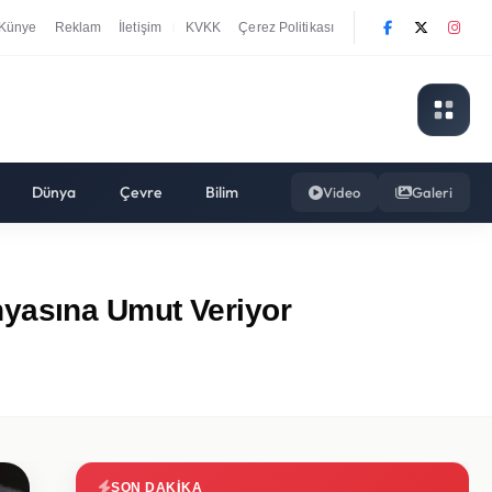
Künye
Reklam
İletişim
KVKK
Çerez Politikası
|
Dünya
Çevre
Bilim
Video
Galeri
nyasına Umut Veriyor
SON DAKIKA