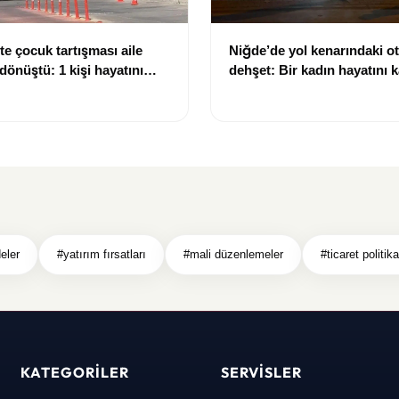
te çocuk tartışması aile
Niğde’de yol kenarındaki o
dönüştü: 1 kişi hayatını
dehşet: Bir kadın hayatını k
 kişi yaralandı
kişi ağır yaralandı
eler
#yatırım fırsatları
#mali düzenlemeler
#ticaret politika
KATEGORILER
SERVISLER