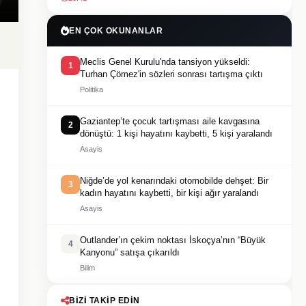
EN ÇOK OKUNANLAR
Meclis Genel Kurulu'nda tansiyon yükseldi:
1
Turhan Çömez'in sözleri sonrası tartışma çıktı
Politika
Gaziantep’te çocuk tartışması aile kavgasına
2
dönüştü: 1 kişi hayatını kaybetti, 5 kişi yaralandı
Asayis
Niğde’de yol kenarındaki otomobilde dehşet: Bir
3
kadın hayatını kaybetti, bir kişi ağır yaralandı
Asayis
Outlander’ın çekim noktası İskoçya’nın “Büyük
4
Kanyonu” satışa çıkarıldı
Bilim
BIZI TAKIP EDIN