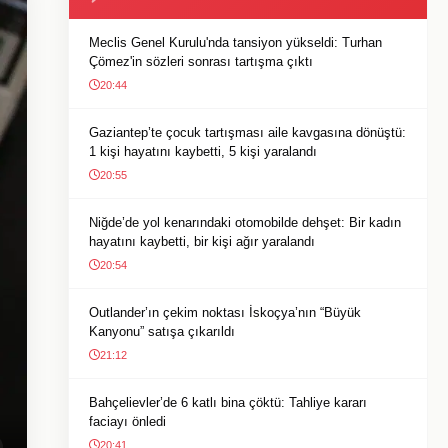
Meclis Genel Kurulu'nda tansiyon yükseldi: Turhan
Çömez'in sözleri sonrası tartışma çıktı
20:44
Gaziantep’te çocuk tartışması aile kavgasına dönüştü:
1 kişi hayatını kaybetti, 5 kişi yaralandı
20:55
Niğde’de yol kenarındaki otomobilde dehşet: Bir kadın
hayatını kaybetti, bir kişi ağır yaralandı
20:54
Outlander’ın çekim noktası İskoçya’nın “Büyük
Kanyonu” satışa çıkarıldı
21:12
Bahçelievler’de 6 katlı bina çöktü: Tahliye kararı
faciayı önledi
20:41