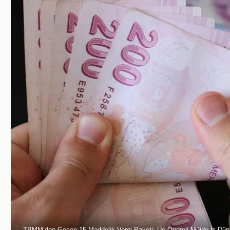
TBMM’den Geçen 15 Maddelik Vergi Paketi: Üç Önemli Müjde İş Dün