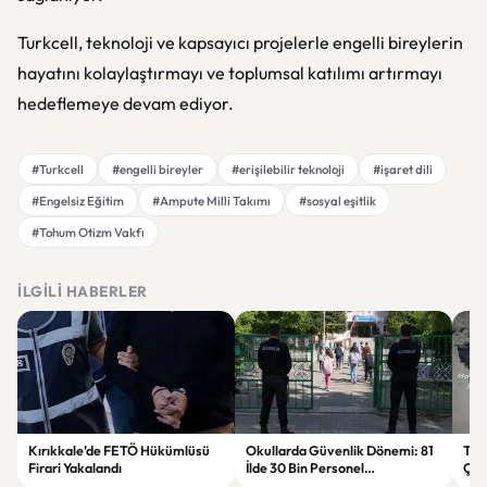
Turkcell, teknoloji ve kapsayıcı projelerle engelli bireylerin
hayatını kolaylaştırmayı ve toplumsal katılımı artırmayı
hedeflemeye devam ediyor.
#Turkcell
#engelli bireyler
#erişilebilir teknoloji
#işaret dili
#Engelsiz Eğitim
#Ampute Milli Takımı
#sosyal eşitlik
#Tohum Otizm Vakfı
İLGILI HABERLER
Kırıkkale’de FETÖ Hükümlüsü
Okullarda Güvenlik Dönemi: 81
Tru
Firari Yakalandı
İlde 30 Bin Personel
Çok
Görevlendirilecek