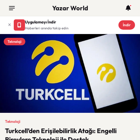
Yazar World
Uygulamayı İndir
İndir
Haberleri anında takip edin
Teknoloji
Teknoloji
Turkcell’den Erişilebilirlik Atağı: Engelli
Bireylere Teknoloji ile Destek