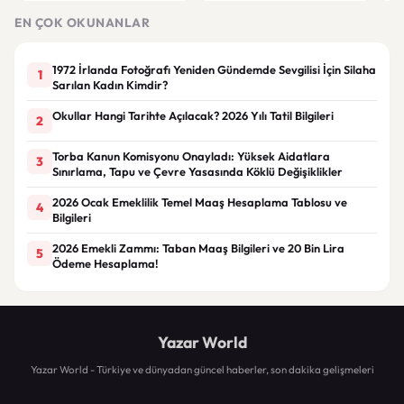
EN ÇOK OKUNANLAR
1972 İrlanda Fotoğrafı Yeniden Gündemde Sevgilisi İçin Silaha
1
Sarılan Kadın Kimdir?
Okullar Hangi Tarihte Açılacak? 2026 Yılı Tatil Bilgileri
2
Torba Kanun Komisyonu Onayladı: Yüksek Aidatlara
3
Sınırlama, Tapu ve Çevre Yasasında Köklü Değişiklikler
2026 Ocak Emeklilik Temel Maaş Hesaplama Tablosu ve
4
Bilgileri
2026 Emekli Zammı: Taban Maaş Bilgileri ve 20 Bin Lira
5
Ödeme Hesaplama!
Yazar World
Yazar World - Türkiye ve dünyadan güncel haberler, son dakika gelişmeleri