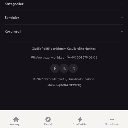
Kategoriler
Servisler
Kurumsal
Gizlilik Politikası
Kullanım Koşulları
Site Haritası
info@yazarworld.com
+90 501 379 08 08
© 2026 Yazar Medya A.Ş. Tüm hakları saklıdır.
Egemen KEYDAL
eNews |
Anasayfa
Keşfet
Son Dakika
Daha Fazla