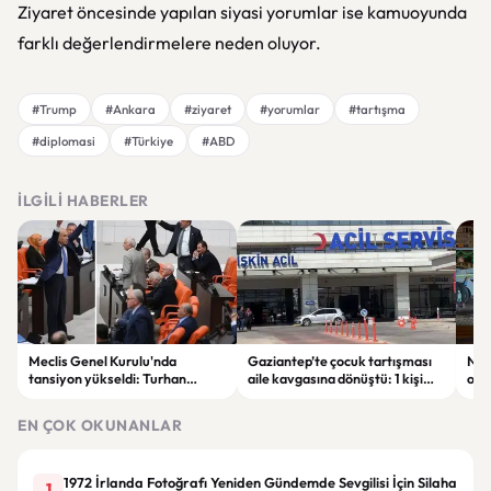
Ziyaret öncesinde yapılan siyasi yorumlar ise kamuoyunda
farklı değerlendirmelere neden oluyor.
#Trump
#Ankara
#ziyaret
#yorumlar
#tartışma
#diplomasi
#Türkiye
#ABD
İLGILI HABERLER
Meclis Genel Kurulu'nda
Gaziantep’te çocuk tartışması
Niğ
tansiyon yükseldi: Turhan
aile kavgasına dönüştü: 1 kişi
oto
Çömez'in sözleri sonrası
hayatını kaybetti, 5 kişi
haya
tartışma çıktı
yaralandı
yar
EN ÇOK OKUNANLAR
1972 İrlanda Fotoğrafı Yeniden Gündemde Sevgilisi İçin Silaha
1