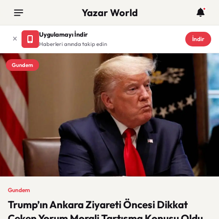
Yazar World
Uygulamayı İndir
İndir
Haberleri anında takip edin
Gundem
Gundem
Trump’ın Ankara Ziyareti Öncesi Dikkat
Çeken Yorum Morali Tartışma Konusu Oldu