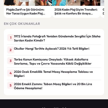
Plajda Zarif ve Şık Görünüm:
2026 Kadın Plaj Giyim Trendleri:
Güz
Her Tarza Uygun Kadın Plaj
Şıklık ve Konforu Bir Araya
Dön
Giyim Önerileri
Getiren Modeller
Bakı
Çöz
EN ÇOK OKUNANLAR
1972 İrlanda Fotoğrafı Yeniden Gündemde Sevgilisi İçin Silaha
1
Sarılan Kadın Kimdir?
Okullar Hangi Tarihte Açılacak? 2026 Yılı Tatil Bilgileri
2
Torba Kanun Komisyonu Onayladı: Yüksek Aidatlara
3
Sınırlama, Tapu ve Çevre Yasasında Köklü Değişiklikler
2026 Ocak Emeklilik Temel Maaş Hesaplama Tablosu ve
4
Bilgileri
2026 Emekli Zammı: Taban Maaş Bilgileri ve 20 Bin Lira
5
Ödeme Hesaplama!