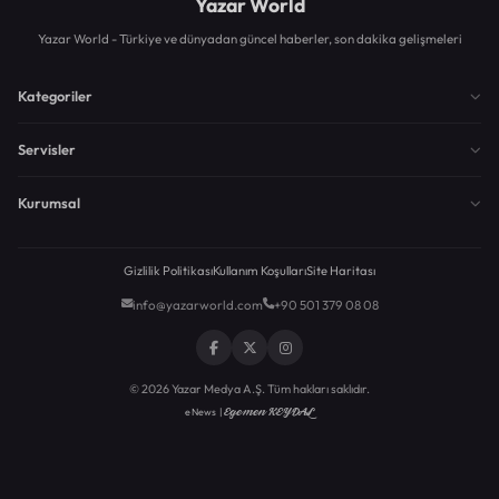
Yazar World
Yazar World - Türkiye ve dünyadan güncel haberler, son dakika gelişmeleri
Kategoriler
Servisler
Kurumsal
Gizlilik Politikası
Kullanım Koşulları
Site Haritası
info@yazarworld.com
+90 501 379 08 08
© 2026 Yazar Medya A.Ş. Tüm hakları saklıdır.
Egemen KEYDAL
eNews |