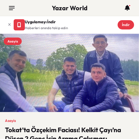
Yazar World
Uygulamayı İndir
İndir
Haberleri anında takip edin
Asayis
Asayis
Tokat’ta Özçekim Faciası! Kelkit Çayı’na
Düşen 2 Genç İçin Arama Çalışması