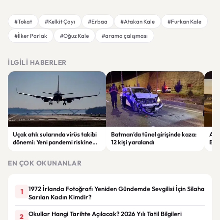
#Tokat
#Kelkit Çayı
#Erbaa
#Atakan Kale
#Furkan Kale
#İlker Parlak
#Oğuz Kale
#arama çalışması
İLGILI HABERLER
Uçak atık sularında virüs takibi
Batman’da tünel girişinde kaza:
Ada
dönemi: Yeni pandemi riskine
12 kişi yaralandı
Bel
karşı erken uyarı sistemi
yaşa
geliştiriliyor
EN ÇOK OKUNANLAR
1972 İrlanda Fotoğrafı Yeniden Gündemde Sevgilisi İçin Silaha
1
Sarılan Kadın Kimdir?
Okullar Hangi Tarihte Açılacak? 2026 Yılı Tatil Bilgileri
2