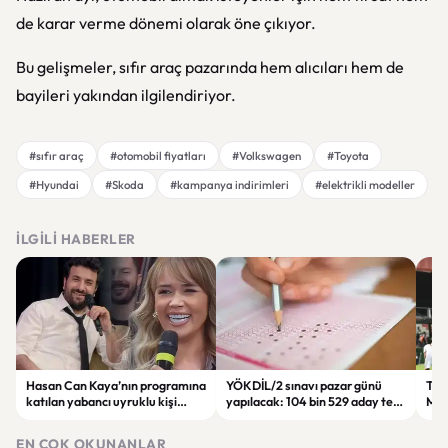
de karar verme dönemi olarak öne çıkıyor.
Bu gelişmeler, sıfır araç pazarında hem alıcıları hem de
bayileri yakından ilgilendiriyor.
#sıfır araç
#otomobil fiyatları
#Volkswagen
#Toyota
#Hyundai
#Skoda
#kampanya indirimleri
#elektrikli modeller
İLGILI HABERLER
Hasan Can Kaya’nın programına
YÖKDİL/2 sınavı pazar günü
Tren
katılan yabancı uyruklu kişi
yapılacak: 104 bin 529 aday ter
Man
çalışma izni olmadığı
dökecek
Bol
gerekçesiyle gözaltına alındı
EN ÇOK OKUNANLAR