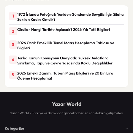
1972 İrlanda Fotoğrafı Yeniden Gündemde Sevgilisi İçin Silaha
1
Sarılan Kadın Kimdir?
Okullar Hangi Tarihte Açılacak? 2026 Yılı Tatil Bilgileri
2
2026 Ocak Emeklilik Temel Maaş Hesaplama Tablosu ve
3
Bilgileri
Torba Kanun Komisyonu Onayladı: Yüksek Aidatlara
4
Sınırlama, Tapu ve Çevre Yasasında Köklü Değişiklikler
2026 Emekli Zammı: Taban Maaş Bilgileri ve 20 Bin Lira
5
Ödeme Hesaplama!
Yazar World
Yazar World - Türkiye ve dünyadan güncel haberler, son dakika gelişmeleri
Kategoriler