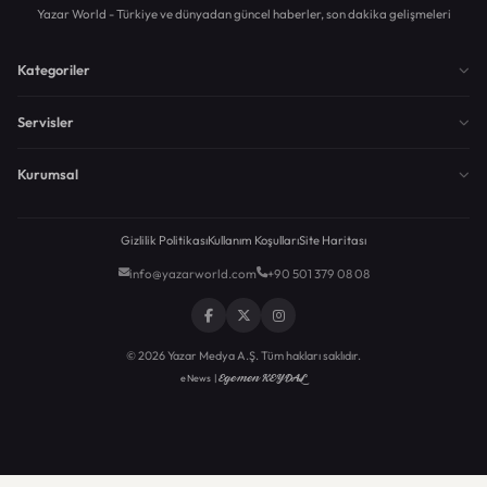
Yazar World - Türkiye ve dünyadan güncel haberler, son dakika gelişmeleri
Kategoriler
Servisler
Kurumsal
Gizlilik Politikası
Kullanım Koşulları
Site Haritası
info@yazarworld.com
+90 501 379 08 08
© 2026 Yazar Medya A.Ş. Tüm hakları saklıdır.
Egemen KEYDAL
eNews |