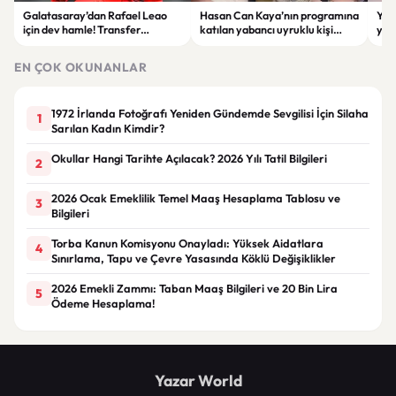
Galatasaray’dan Rafael Leao
Hasan Can Kaya’nın programına
YÖK
için dev hamle! Transfer
katılan yabancı uyruklu kişi
yap
görüşmeleri başladı
çalışma izni olmadığı
dök
gerekçesiyle gözaltına alındı
EN ÇOK OKUNANLAR
1972 İrlanda Fotoğrafı Yeniden Gündemde Sevgilisi İçin Silaha
1
Sarılan Kadın Kimdir?
Okullar Hangi Tarihte Açılacak? 2026 Yılı Tatil Bilgileri
2
2026 Ocak Emeklilik Temel Maaş Hesaplama Tablosu ve
3
Bilgileri
Torba Kanun Komisyonu Onayladı: Yüksek Aidatlara
4
Sınırlama, Tapu ve Çevre Yasasında Köklü Değişiklikler
2026 Emekli Zammı: Taban Maaş Bilgileri ve 20 Bin Lira
5
Ödeme Hesaplama!
Yazar World