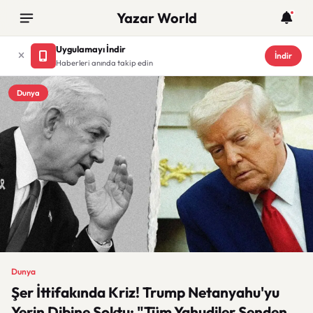
Yazar World
Uygulamayı İndir
İndir
Haberleri anında takip edin
Dunya
Dunya
Şer İttifakında Kriz! Trump Netanyahu'yu
Yerin Dibine Soktu: "Tüm Yahudiler Senden