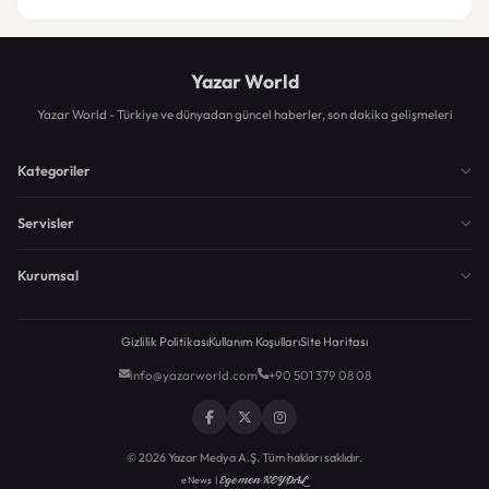
Yazar World
Yazar World - Türkiye ve dünyadan güncel haberler, son dakika gelişmeleri
Kategoriler
Servisler
Kurumsal
Gizlilik Politikası
Kullanım Koşulları
Site Haritası
info@yazarworld.com
+90 501 379 08 08
© 2026 Yazar Medya A.Ş. Tüm hakları saklıdır.
Egemen KEYDAL
eNews |