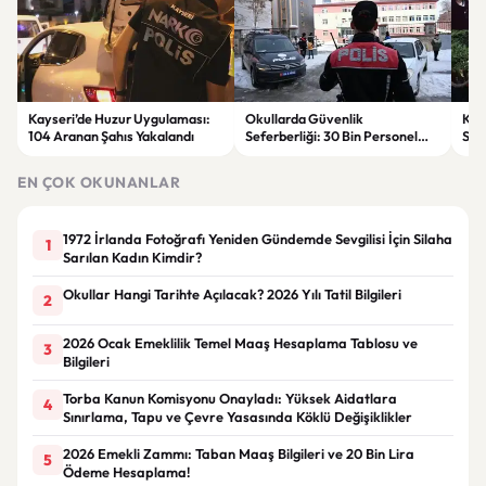
Kayseri’de Huzur Uygulaması:
Okullarda Güvenlik
Kay
104 Aranan Şahıs Yakalandı
Seferberliği: 30 Bin Personel
Satı
Görevlendirilecek
Dud
EN ÇOK OKUNANLAR
1972 İrlanda Fotoğrafı Yeniden Gündemde Sevgilisi İçin Silaha
1
Sarılan Kadın Kimdir?
Okullar Hangi Tarihte Açılacak? 2026 Yılı Tatil Bilgileri
2
2026 Ocak Emeklilik Temel Maaş Hesaplama Tablosu ve
3
Bilgileri
Torba Kanun Komisyonu Onayladı: Yüksek Aidatlara
4
Sınırlama, Tapu ve Çevre Yasasında Köklü Değişiklikler
2026 Emekli Zammı: Taban Maaş Bilgileri ve 20 Bin Lira
5
Ödeme Hesaplama!