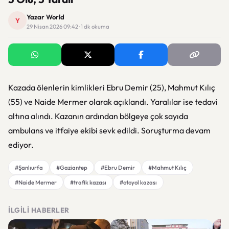
Yazar World
Y
29 Nisan 2026 09:42 · 1 dk okuma
Kazada ölenlerin kimlikleri Ebru Demir (25), Mahmut Kılıç
(55) ve Naide Mermer olarak açıklandı. Yaralılar ise tedavi
altına alındı. Kazanın ardından bölgeye çok sayıda
ambulans ve itfaiye ekibi sevk edildi. Soruşturma devam
ediyor.
#Şanlıurfa
#Gaziantep
#Ebru Demir
#Mahmut Kılıç
#Naide Mermer
#trafik kazası
#otoyol kazası
İLGILI HABERLER