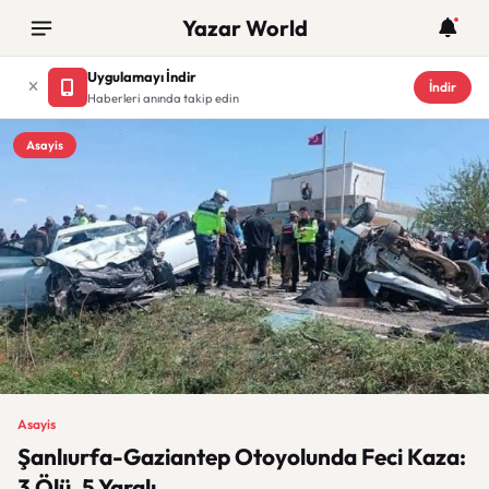
Yazar World
Uygulamayı İndir
İndir
Haberleri anında takip edin
Asayis
Asayis
Şanlıurfa-Gaziantep Otoyolunda Feci Kaza:
3 Ölü, 5 Yaralı