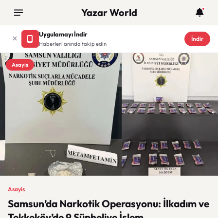
Yazar World
Uygulamayı İndir
İndir
Haberleri anında takip edin
Asayis
Asayis
Samsun’da Narkotik Operasyonu: İlkadım ve
Tekkeköy’de 9 Şüpheliye İşlem