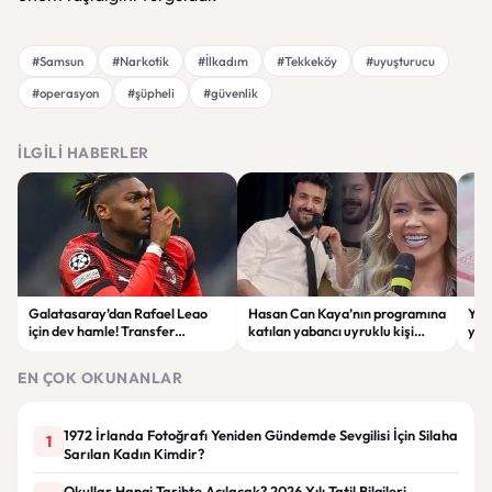
#Samsun
#Narkotik
#İlkadım
#Tekkeköy
#uyuşturucu
#operasyon
#şüpheli
#güvenlik
İLGILI HABERLER
Galatasaray’dan Rafael Leao
Hasan Can Kaya’nın programına
YÖK
için dev hamle! Transfer
katılan yabancı uyruklu kişi
yap
görüşmeleri başladı
çalışma izni olmadığı
dök
gerekçesiyle gözaltına alındı
EN ÇOK OKUNANLAR
1972 İrlanda Fotoğrafı Yeniden Gündemde Sevgilisi İçin Silaha
1
Sarılan Kadın Kimdir?
Okullar Hangi Tarihte Açılacak? 2026 Yılı Tatil Bilgileri