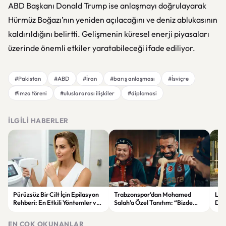
ABD Başkanı
Donald Trump
ise anlaşmayı doğrulayarak
Hürmüz Boğazı’nın yeniden açılacağını ve deniz ablukasının
kaldırıldığını belirtti. Gelişmenin küresel enerji piyasaları
üzerinde önemli etkiler yaratabileceği ifade ediliyor.
#Pakistan
#ABD
#İran
#barış anlaşması
#İsviçre
#imza töreni
#uluslararası ilişkiler
#diplomasi
İLGILI HABERLER
Pürüzsüz Bir Cilt İçin Epilasyon
Trabzonspor’dan Mohamed
Lum
Rehberi: En Etkili Yöntemler ve
Salah’a Özel Tanıtım: “Bizde
Dön
Dikkat Edilmesi Gerekenler
Rüyalar Gerçek Olur”
Ene
Geli
EN ÇOK OKUNANLAR