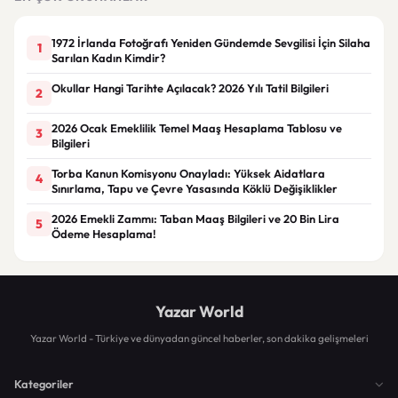
1972 İrlanda Fotoğrafı Yeniden Gündemde Sevgilisi İçin Silaha
1
Sarılan Kadın Kimdir?
Okullar Hangi Tarihte Açılacak? 2026 Yılı Tatil Bilgileri
2
2026 Ocak Emeklilik Temel Maaş Hesaplama Tablosu ve
3
Bilgileri
Torba Kanun Komisyonu Onayladı: Yüksek Aidatlara
4
Sınırlama, Tapu ve Çevre Yasasında Köklü Değişiklikler
2026 Emekli Zammı: Taban Maaş Bilgileri ve 20 Bin Lira
5
Ödeme Hesaplama!
Yazar World
Yazar World - Türkiye ve dünyadan güncel haberler, son dakika gelişmeleri
Kategoriler