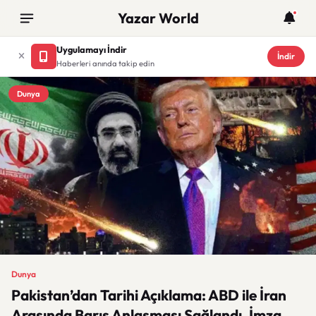
Yazar World
Uygulamayı İndir
İndir
Haberleri anında takip edin
Dunya
Dunya
Pakistan’dan Tarihi Açıklama: ABD ile İran
Arasında Barış Anlaşması Sağlandı, İmza