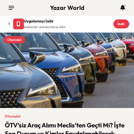
Yazar World
Uygulamayı İndir
İndir
Haberleri anında takip edin
Otomobil
Otomobil
ÖTV’siz Araç Alımı Meclis’ten Geçti Mi? İşte
Son Durum ve Kimler Faydalanabilecek