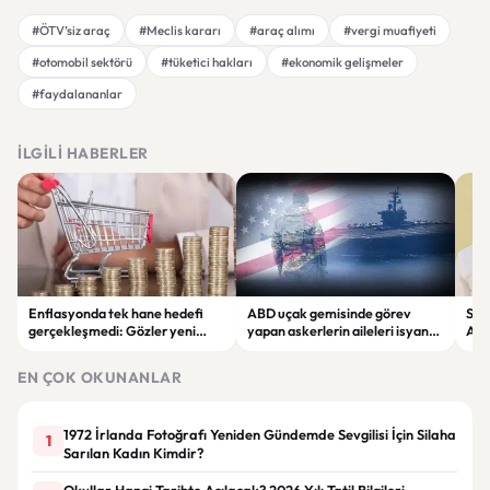
#ÖTV’siz araç
#Meclis kararı
#araç alımı
#vergi muafiyeti
#otomobil sektörü
#tüketici hakları
#ekonomik gelişmeler
#faydalananlar
İLGILI HABERLER
Enflasyonda tek hane hedefi
ABD uçak gemisinde görev
Sel
gerçekleşmedi: Gözler yeni
yapan askerlerin aileleri isyan
Ada
ekonomi adımlarında
etti: "Dayanacak güçleri
"Bö
kalmadı"
EN ÇOK OKUNANLAR
1972 İrlanda Fotoğrafı Yeniden Gündemde Sevgilisi İçin Silaha
1
Sarılan Kadın Kimdir?
Okullar Hangi Tarihte Açılacak? 2026 Yılı Tatil Bilgileri