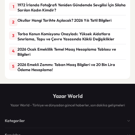
1972 İrlanda Fotoğrafı Yeniden Gündemde Sevgilisi İçin Silaha
1
Sarılan Kadın Kimdir?
Okullar Hangi Tarihte Açılacak? 2026 Yılı Tatil Bilgileri
2
Torba Kanun Komisyonu Onayladı: Yüksek Aidatlara
3
Sınırlama, Tapu ve Çevre Yasasında Köklü Değişiklikler
2026 Ocak Emeklilik Temel Maaş Hesaplama Tablosu ve
4
Bilgileri
2026 Emekli Zammı: Taban Maaş Bilgileri ve 20 Bin Lira
5
Ödeme Hesaplama!
Yazar World
Yazar World - Türkiye ve dünyadan güncel haberler, son dakika gelişmeleri
Kategoriler
Servisler