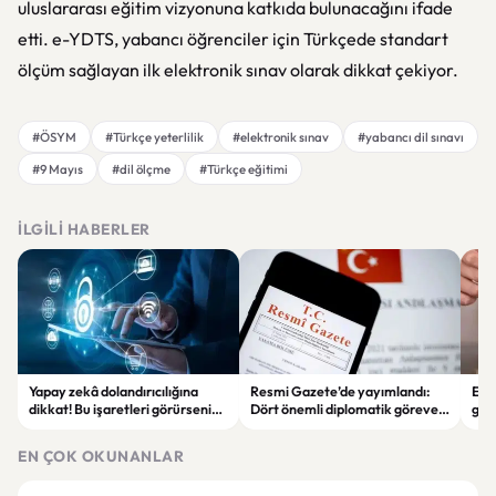
uluslararası eğitim vizyonuna katkıda bulunacağını ifade
etti. e-YDTS, yabancı öğrenciler için Türkçede standart
ölçüm sağlayan ilk elektronik sınav olarak dikkat çekiyor.
#ÖSYM
#Türkçe yeterlilik
#elektronik sınav
#yabancı dil sınavı
#9 Mayıs
#dil ölçme
#Türkçe eğitimi
İLGILI HABERLER
Yapay zekâ dolandırıcılığına
Resmi Gazete’de yayımlandı:
Enf
dikkat! Bu işaretleri görürseniz
Dört önemli diplomatik göreve
ger
hemen durun
yeni büyükelçiler atandı
eko
EN ÇOK OKUNANLAR