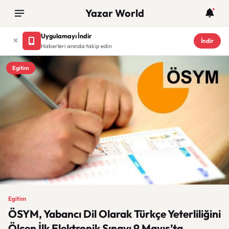
Yazar World
Uygulamayı İndir
İndir
Haberleri anında takip edin
Egitim
Egitim
ÖSYM, Yabancı Dil Olarak Türkçe Yeterliliğini
Ölçen İlk Elektronik Sınavı 9 Mayıs’ta