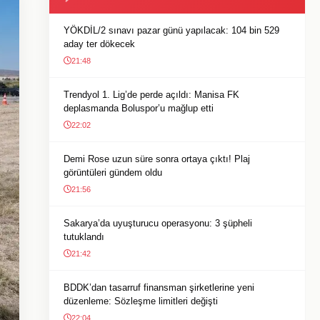
YÖKDİL/2 sınavı pazar günü yapılacak: 104 bin 529
aday ter dökecek
21:48
Trendyol 1. Lig’de perde açıldı: Manisa FK
deplasmanda Boluspor’u mağlup etti
22:02
Demi Rose uzun süre sonra ortaya çıktı! Plaj
görüntüleri gündem oldu
21:56
Sakarya’da uyuşturucu operasyonu: 3 şüpheli
tutuklandı
21:42
BDDK’dan tasarruf finansman şirketlerine yeni
düzenleme: Sözleşme limitleri değişti
22:04