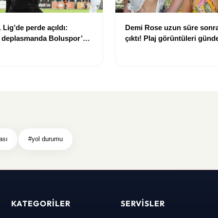
 Lig’de perde açıldı:
Demi Rose uzun süre sonra
 deplasmanda Boluspor’u
çıktı! Plaj görüntüleri gün
i
ası
#yol durumu
KATEGORILER
SERVISLER