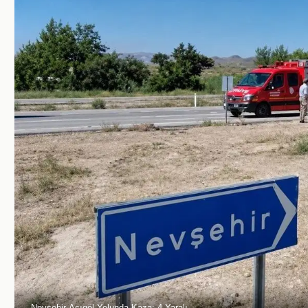
Nevşehir-Acıgöl Yolunda Kaza: 4 Yaralı