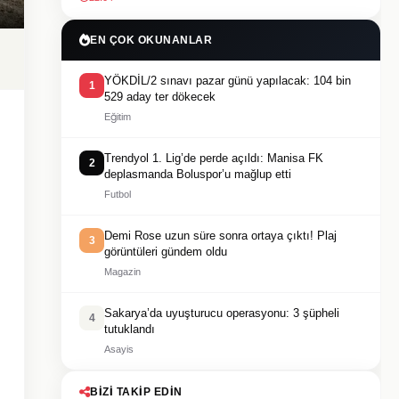
EN ÇOK OKUNANLAR
YÖKDİL/2 sınavı pazar günü yapılacak: 104 bin
1
529 aday ter dökecek
Eğitim
Trendyol 1. Lig’de perde açıldı: Manisa FK
2
deplasmanda Boluspor’u mağlup etti
Futbol
Demi Rose uzun süre sonra ortaya çıktı! Plaj
3
görüntüleri gündem oldu
Magazin
Sakarya’da uyuşturucu operasyonu: 3 şüpheli
4
tutuklandı
Asayis
BIZI TAKIP EDIN