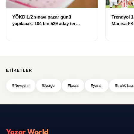
YÖKDİL/2 sınavı pazar günü
Trendyol 1.
yapılacak: 104 bin 529 aday ter
Manisa FK
dökecek
mağlup ett
ETIKETLER
#Nevşehir
#Acıgöl
#kaza
#yaralı
#trafik kaz
Yazar World