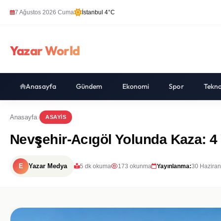
7 Ağustos 2026 Cuma
İstanbul 4°C
Yazar World
Anasayfa
Gündem
Ekonomi
Spor
Tekno
Anasayfa
ASAYIS
Nevşehir-Acıgöl Yolunda Kaza: 4 
E
Yazar Medya
5 dk okuma
173 okunma
Yayınlanma:
30 Haziran