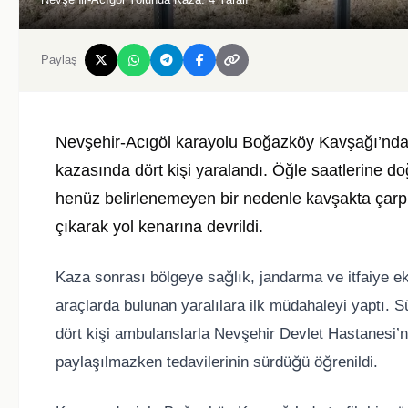
Paylaş
Nevşehir-Acıgöl karayolu Boğazköy Kavşağı’nda 
kazasında dört kişi yaralandı. Öğle saatlerine doğ
henüz belirlenemeyen bir nedenle kavşakta çarpış
çıkarak yol kenarına devrildi.
Kaza sonrası bölgeye sağlık, jandarma ve itfaiye eki
araçlarda bulunan yaralılara ilk müdahaleyi yaptı. Sü
dört kişi ambulanslarla Nevşehir Devlet Hastanesi’ne k
paylaşılmazken tedavilerinin sürdüğü öğrenildi.