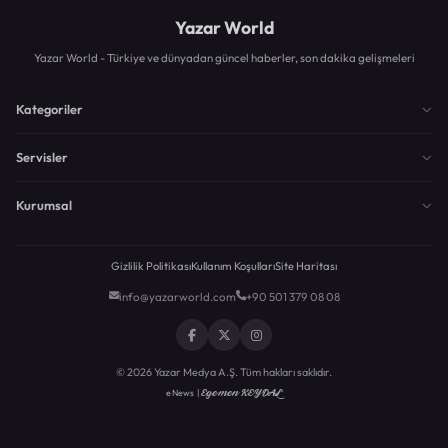
Yazar World
Yazar World - Türkiye ve dünyadan güncel haberler, son dakika gelişmeleri
Kategoriler
Servisler
Kurumsal
Gizlilik Politikası
Kullanım Koşulları
Site Haritası
info@yazarworld.com
+90 501 379 08 08
© 2026 Yazar Medya A.Ş. Tüm hakları saklıdır.
Egemen KEYDAL
eNews |