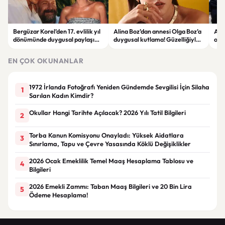
Bergüzar Korel’den 17. evlilik yıl
Alina Boz’dan annesi Olga Boz’a
Ank
dönümünde duygusal paylaşım!
duygusal kutlama! Güzelliğiyle
ope
Düğün albümünü açtı
dikkat çekti
hakk
EN ÇOK OKUNANLAR
1972 İrlanda Fotoğrafı Yeniden Gündemde Sevgilisi İçin Silaha
1
Sarılan Kadın Kimdir?
Okullar Hangi Tarihte Açılacak? 2026 Yılı Tatil Bilgileri
2
Torba Kanun Komisyonu Onayladı: Yüksek Aidatlara
3
Sınırlama, Tapu ve Çevre Yasasında Köklü Değişiklikler
2026 Ocak Emeklilik Temel Maaş Hesaplama Tablosu ve
4
Bilgileri
2026 Emekli Zammı: Taban Maaş Bilgileri ve 20 Bin Lira
5
Ödeme Hesaplama!