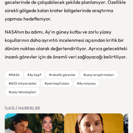
gecelerinde de çalışabilecek şekilde planlanıyor. Özellikle
sürekli gölgede kalan krater bölgelerinde araştırma
yapması hedefleniyor.
NASA’nın bu adımı, Ay’ın güney kutbu ve zorlu yüzey
koşullarının daha ayrıntılı incelenmesi açısından kritik bir
dönüm noktası olarak değerlendiriliyor. Ayrıca gelecekteki
insanlı görevler için de önemli veri sağlayacağı belirtiliyor.
#NASA
#Ay keşif
#robotik görevler
#uzay araştırmaları
#600 milyon dolar
#yeni keşif planı
#Ay misyonu
#uzay teknolojileri
İLGILI HABERLER