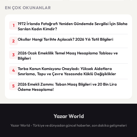
tartışma çıktı
yaralandı
yar
EN ÇOK OKUNANLAR
1972 İrlanda Fotoğrafı Yeniden Gündemde Sevgilisi İçin Silaha
1
Sarılan Kadın Kimdir?
Okullar Hangi Tarihte Açılacak? 2026 Yılı Tatil Bilgileri
2
2026 Ocak Emeklilik Temel Maaş Hesaplama Tablosu ve
3
Bilgileri
Torba Kanun Komisyonu Onayladı: Yüksek Aidatlara
4
Sınırlama, Tapu ve Çevre Yasasında Köklü Değişiklikler
2026 Emekli Zammı: Taban Maaş Bilgileri ve 20 Bin Lira
5
Ödeme Hesaplama!
Yazar World
Yazar World - Türkiye ve dünyadan güncel haberler, son dakika gelişmeleri