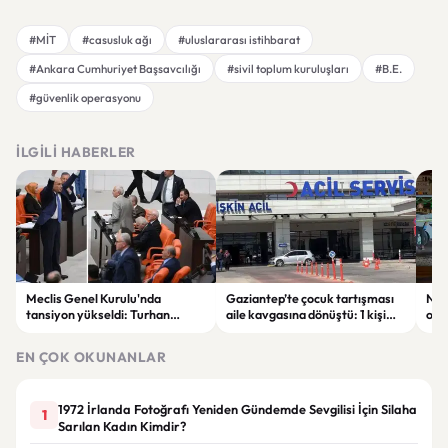
#MİT
#casusluk ağı
#uluslararası istihbarat
#Ankara Cumhuriyet Başsavcılığı
#sivil toplum kuruluşları
#B.E.
#güvenlik operasyonu
İLGILI HABERLER
Meclis Genel Kurulu'nda
Gaziantep’te çocuk tartışması
Niğ
tansiyon yükseldi: Turhan
aile kavgasına dönüştü: 1 kişi
oto
Çömez'in sözleri sonrası
hayatını kaybetti, 5 kişi
haya
tartışma çıktı
yaralandı
yar
EN ÇOK OKUNANLAR
1972 İrlanda Fotoğrafı Yeniden Gündemde Sevgilisi İçin Silaha
1
Sarılan Kadın Kimdir?