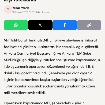
Yazar World
Y
18 Mayıs 2026 01:32 · 1 dk okuma
Millî İstihbarat Teşkilâtı (MİT), Türkiye aleyhine istihbarat
faaliyetleri yürüten uluslararası bir casusluk ağını çökertti.
Ankara Cumhuriyet Başsavcılığı ve Ankara TEM Şube
Müdürlüğü işbirliğiyle yürütülen soruşturma kapsamında, 4
ilde eş zamanlı operasyon düzenlendi ve ağın lideri B.E.
dahil 7 kişi gözaltına alındı. Şebekede yer alan diğer 2
kişinin ise cezaevinde başka suçlardan yattığı öğrenildi.
Tutuklananlar, casusluk suçlamasıyla yargılanmak üzere
adli mercilere sevk edildi.
Operasyon kapsamında MİT, şebekedeki kişilerin