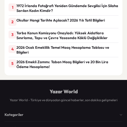
1972 İrlanda Fotoğrafı Yeniden Gündemde Sevgilisi İçin Silaha
1
Sarılan Kadın Kimdir?
Okullar Hangi Tarihte Açılacak? 2026 Yılı Tatil Bilgileri
2
Torba Kanun Komisyonu Onayladı: Yüksek Aidatlara
3
Sınırlama, Tapu ve Çevre Yasasında Köklü Değişiklikler
2026 Ocak Emeklilik Temel Maaş Hesaplama Tablosu ve
4
Bilgileri
2026 Emekli Zammı: Taban Maaş Bilgileri ve 20 Bin Lira
5
Ödeme Hesaplama!
Yazar World
Yazar World - Türkiye ve dünyadan güncel haberler, son dakika gelişmeleri
Kategoriler