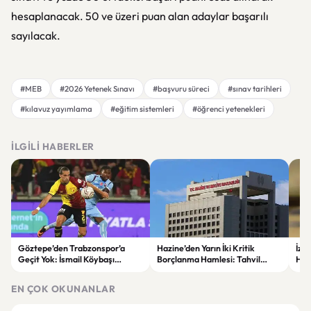
hesaplanacak. 50 ve üzeri puan alan adaylar başarılı
sayılacak.
#MEB
#2026 Yetenek Sınavı
#başvuru süreci
#sınav tarihleri
#kılavuz yayımlama
#eğitim sistemleri
#öğrenci yetenekleri
İLGILI HABERLER
Göztepe’den Trabzonspor’a
Hazine’den Yarın İki Kritik
İzm
Geçit Yok: İsmail Köybaşı
Borçlanma Hamlesi: Tahvil
Hed
Jübilesinde Kazanan İzmir Ekibi
İhalesi ve Kira Sertifikası Satışı
Sul
Oldu
Yapılacak
EN ÇOK OKUNANLAR