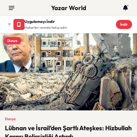
Yazar World
Uygulamayı İndir
İndir
Haberleri anında takip edin
Dunya
Dunya
Lübnan ve İsrail’den Şartlı Ateşkes: Hizbullah
Kararı Belirsizliği Artırdı