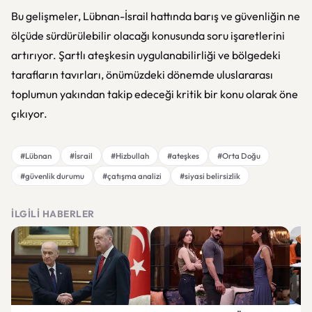
Bu gelişmeler, Lübnan-İsrail hattında barış ve güvenliğin ne
ölçüde sürdürülebilir olacağı konusunda soru işaretlerini
artırıyor. Şartlı ateşkesin uygulanabilirliği ve bölgedeki
tarafların tavırları, önümüzdeki dönemde uluslararası
toplumun yakından takip edeceği kritik bir konu olarak öne
çıkıyor.
#Lübnan
#İsrail
#Hizbullah
#ateşkes
#Orta Doğu
#güvenlik durumu
#çatışma analizi
#siyasi belirsizlik
İLGILI HABERLER