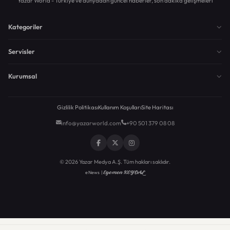
Yazar World - Türkiye ve dünyadan güncel haberler, son dakika gelişmeleri
Kategoriler
Servisler
Kurumsal
Gizlilik Politikası
Kullanım Koşulları
Site Haritası
info@yazarworld.com
+90 501 379 08 08
© 2026 Yazar Medya A.Ş. Tüm hakları saklıdır.
Egemen KEYDAL
eNews |