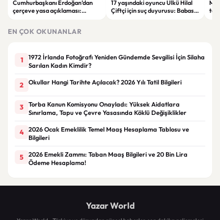
Cumhurbaşkanı Erdoğan’dan
17 yaşındaki oyuncu Ülkü Hilal
Mec
çerçeve yasa açıklaması:
Çiftçi için suç duyurusu: Babası
tan
Bahçeli’ye özel teşekkür
hem sevgilisinden hem
Çöm
menajerlik şirketinden şikayetçi
tart
EN ÇOK OKUNANLAR
oldu
1972 İrlanda Fotoğrafı Yeniden Gündemde Sevgilisi İçin Silaha
1
Sarılan Kadın Kimdir?
Okullar Hangi Tarihte Açılacak? 2026 Yılı Tatil Bilgileri
2
Torba Kanun Komisyonu Onayladı: Yüksek Aidatlara
3
Sınırlama, Tapu ve Çevre Yasasında Köklü Değişiklikler
2026 Ocak Emeklilik Temel Maaş Hesaplama Tablosu ve
4
Bilgileri
2026 Emekli Zammı: Taban Maaş Bilgileri ve 20 Bin Lira
5
Ödeme Hesaplama!
Yazar World