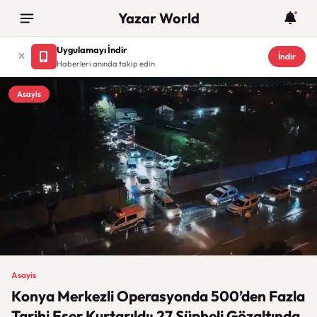
Yazar World
Uygulamayı İndir
İndir
Haberleri anında takip edin
Asayis
Asayis
Konya Merkezli Operasyonda 500’den Fazla
Tarihi Eser Kurtarıldı: 27 Şüpheli Gözaltında