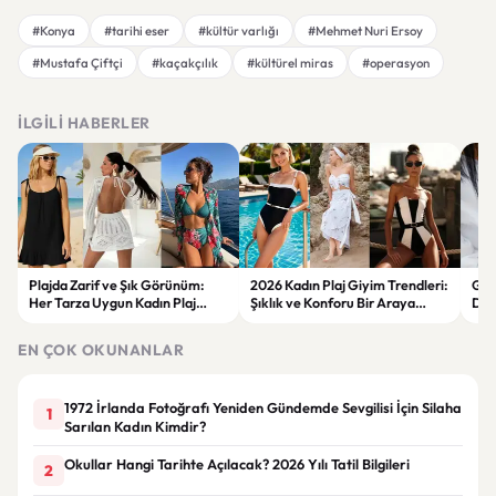
#Konya
#tarihi eser
#kültür varlığı
#Mehmet Nuri Ersoy
#Mustafa Çiftçi
#kaçakçılık
#kültürel miras
#operasyon
İLGILI HABERLER
Plajda Zarif ve Şık Görünüm:
2026 Kadın Plaj Giyim Trendleri:
Güz
Her Tarza Uygun Kadın Plaj
Şıklık ve Konforu Bir Araya
Dön
Giyim Önerileri
Getiren Modeller
Bakı
Çöz
EN ÇOK OKUNANLAR
1972 İrlanda Fotoğrafı Yeniden Gündemde Sevgilisi İçin Silaha
1
Sarılan Kadın Kimdir?
Okullar Hangi Tarihte Açılacak? 2026 Yılı Tatil Bilgileri
2