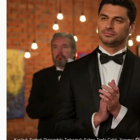
Kızılcık Şerbeti Dizisindeki Tartışmalı Sahne Tepki Çekti: Yapımcı Öz