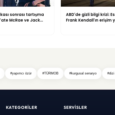
kası sonrası tartışma
ABD'de gizli bilgi krizi: 
Tate McRae ve Jack
Frank Kendall'ın erişim y
rıldı iddiası
iptal edildi
#yapımcı özür
#TÜRMOB
#kurgusal senaryo
#dizi
KATEGORILER
SERVISLER