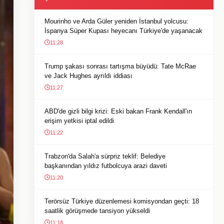
Mourinho ve Arda Güler yeniden İstanbul yolcusu:
İspanya Süper Kupası heyecanı Türkiye'de yaşanacak
11:28
Trump şakası sonrası tartışma büyüdü: Tate McRae
ve Jack Hughes ayrıldı iddiası
11:27
ABD'de gizli bilgi krizi: Eski bakan Frank Kendall'ın
erişim yetkisi iptal edildi
11:22
Trabzon'da Salah'a sürpriz teklif: Belediye
başkanından yıldız futbolcuya arazi daveti
11:20
Terörsüz Türkiye düzenlemesi komisyondan geçti: 18
saatlik görüşmede tansiyon yükseldi
11:18