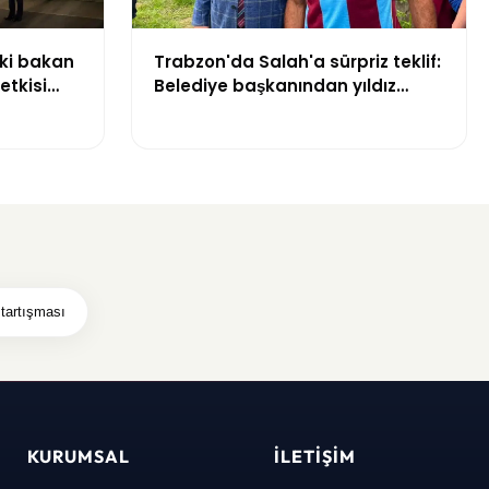
Eski bakan
Trabzon'da Salah'a sürpriz teklif:
etkisi
Belediye başkanından yıldız
futbolcuya arazi daveti
 tartışması
KURUMSAL
İLETIŞIM