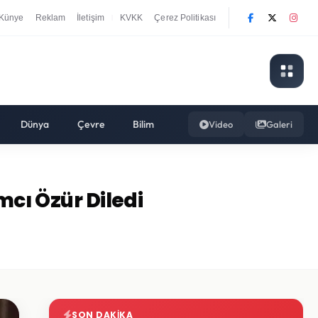
Künye
Reklam
İletişim
KVKK
Çerez Politikası
|
Dünya
Çevre
Bilim
Video
Galeri
mcı Özür Diledi
SON DAKIKA