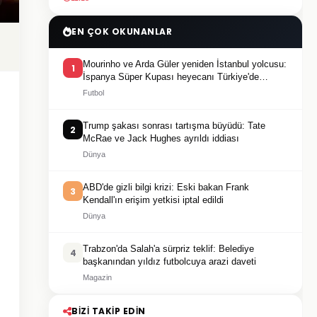
EN ÇOK OKUNANLAR
Mourinho ve Arda Güler yeniden İstanbul yolcusu:
1
İspanya Süper Kupası heyecanı Türkiye'de
yaşanacak
Futbol
Trump şakası sonrası tartışma büyüdü: Tate
2
McRae ve Jack Hughes ayrıldı iddiası
Dünya
ABD'de gizli bilgi krizi: Eski bakan Frank
3
Kendall'ın erişim yetkisi iptal edildi
Dünya
Trabzon'da Salah'a sürpriz teklif: Belediye
4
başkanından yıldız futbolcuya arazi daveti
Magazin
BIZI TAKIP EDIN