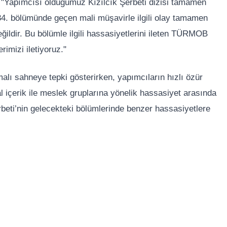
: "Yapımcısı olduğumuz Kızılcık Şerbeti dizisi tamamen
134. bölümünde geçen mali müşavirle ilgili olay tamamen
ldir. Bu bölümle ilgili hassasiyetlerini ileten TÜRMOB
rimizi iletiyoruz."
şmalı sahneye tepki gösterirken, yapımcıların hızlı özür
l içerik ile meslek gruplarına yönelik hassasiyet arasında
beti’nin gelecekteki bölümlerinde benzer hassasiyetlere