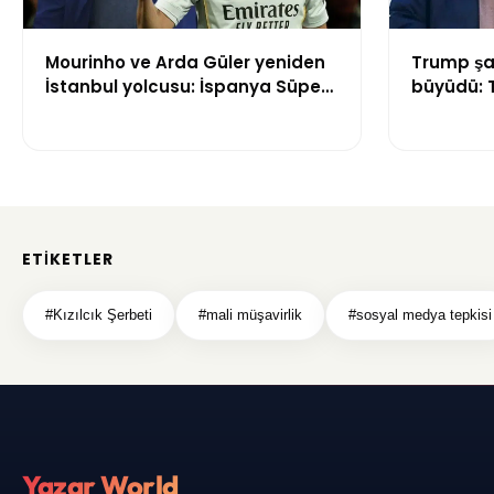
Mourinho ve Arda Güler yeniden
Trump şa
İstanbul yolcusu: İspanya Süper
büyüdü: 
Kupası heyecanı Türkiye'de
Hughes ay
yaşanacak
ETIKETLER
#Kızılcık Şerbeti
#mali müşavirlik
#sosyal medya tepkisi
Yazar World