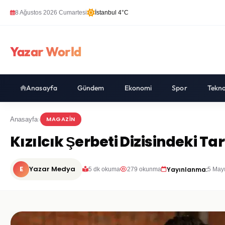
8 Ağustos 2026 Cumartesi
İstanbul 4°C
Yazar World
Anasayfa
Gündem
Ekonomi
Spor
Tekno
MAGAZIN
Anasayfa
Kızılcık Şerbeti Dizisindeki T
E
Yazar Medya
Yayınlanma:
5 dk okuma
279 okunma
5 May