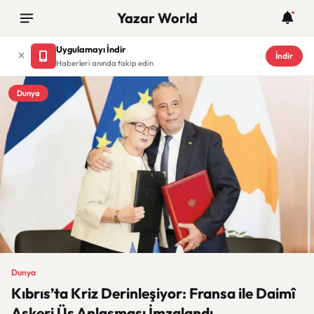
Yazar World
Uygulamayı İndir
İndir
Haberleri anında takip edin
Dunya
Dunya
Kıbrıs’ta Kriz Derinleşiyor: Fransa ile Daimî
Askeri Üs Anlaşması İmzalandı