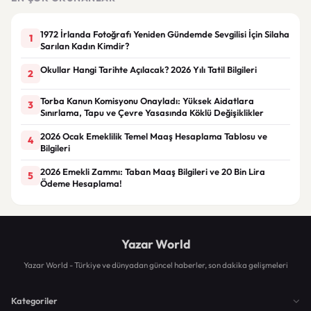
1972 İrlanda Fotoğrafı Yeniden Gündemde Sevgilisi İçin Silaha
1
Sarılan Kadın Kimdir?
Okullar Hangi Tarihte Açılacak? 2026 Yılı Tatil Bilgileri
2
Torba Kanun Komisyonu Onayladı: Yüksek Aidatlara
3
Sınırlama, Tapu ve Çevre Yasasında Köklü Değişiklikler
2026 Ocak Emeklilik Temel Maaş Hesaplama Tablosu ve
4
Bilgileri
2026 Emekli Zammı: Taban Maaş Bilgileri ve 20 Bin Lira
5
Ödeme Hesaplama!
Yazar World
Yazar World - Türkiye ve dünyadan güncel haberler, son dakika gelişmeleri
Kategoriler