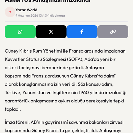
Yazar World
Y
9 Haziran 2026 10:40 · 1 dk okuma
Güney Kıbrıs Rum Yönetimi ile Fransa arasında imzalanan
Kuvvetler Statüsü Sözleşmesi (SOFA), Ada’da yeni bir
askeri tartışmayı beraberinde getirdi. Anlaşma
kapsamında Fransız ordusunun Güney Kıbrıs’ta daimî
olarak konuşlanmasına izin verildi. Söz konusu adım,
Türkiye, Yunanistan ve İngiltere’nin 1960 yılında imzaladığı
garantörlük anlaşmasına aykırı olduğu gerekçesiyle tepki
topladı.
İmza töreni, AB’nin gayriresmî savunma bakanları zirvesi
kapsamında Güney Kıbrıs’ta gerçekleştirildi. Anlaşmayı