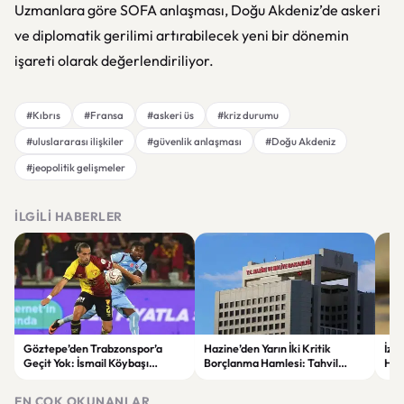
Uzmanlara göre SOFA anlaşması, Doğu Akdeniz’de askeri
ve diplomatik gerilimi artırabilecek yeni bir dönemin
işareti olarak değerlendiriliyor.
#Kıbrıs
#Fransa
#askeri üs
#kriz durumu
#uluslararası ilişkiler
#güvenlik anlaşması
#Doğu Akdeniz
#jeopolitik gelişmeler
İLGILI HABERLER
Göztepe’den Trabzonspor’a
Hazine’den Yarın İki Kritik
İzm
Geçit Yok: İsmail Köybaşı
Borçlanma Hamlesi: Tahvil
Hed
Jübilesinde Kazanan İzmir Ekibi
İhalesi ve Kira Sertifikası Satışı
Sul
Oldu
Yapılacak
EN ÇOK OKUNANLAR