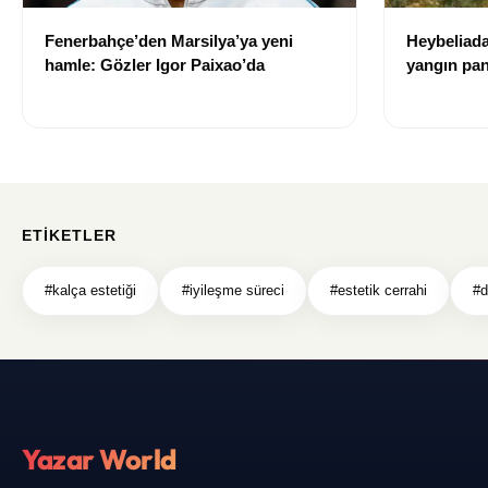
Fenerbahçe’den Marsilya’ya yeni
Heybeliad
hamle: Gözler Igor Paixao’da
yangın pan
oluştu
ETIKETLER
#kalça estetiği
#iyileşme süreci
#estetik cerrahi
#d
Yazar World