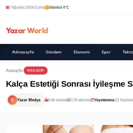
7 Ağustos 2026 Cuma
İstanbul 4°C
Yazar World
Anasayfa
Gündem
Ekonomi
Spor
Tekno
Anasayfa
MAGAZIN
Kalça Estetiği Sonrası İyileşme 
E
Yazar Medya
5 dk okuma
179 okunma
Yayınlanma:
12 Haziran