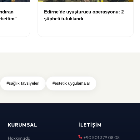
ndıran
Edirne’de uyuşturucu operasyonu: 2
ybettim”
şüpheli tutuklandı
#sağlık tavsiyeleri
#estetik uygulamalar
KURUMSAL
İLETIŞIM
+90 501 379 08 08
Hakkımızda