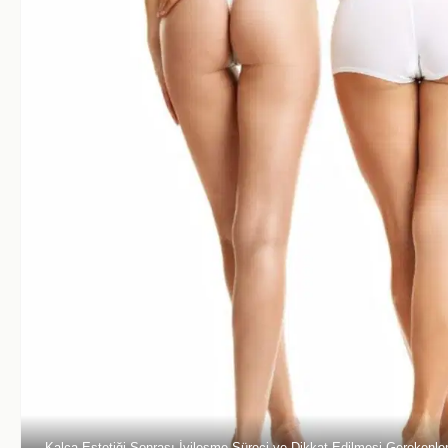
Kalça Estetiği Sonrası İyileşme Süreci ve Dikkat Edilmesi Gerekenle