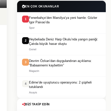
EN ÇOK OKUNANLAR
Fenerbahçe’den Marsilya’ya yeni hamle: Gözler
1
Igor Paixao’da
Spor
Heybeliada Deniz Harp Okulu’nda yangın paniği:
2
Çatıda büyük hasar oluştu
Genel
Devrim Özkan’dan duygulandıran açıklama:
3
“Babaannemi kaybettim”
Magazin
Edirne’de uyuşturucu operasyonu: 2 şüpheli
4
tutuklandı
Asayis
BIZI TAKIP EDIN