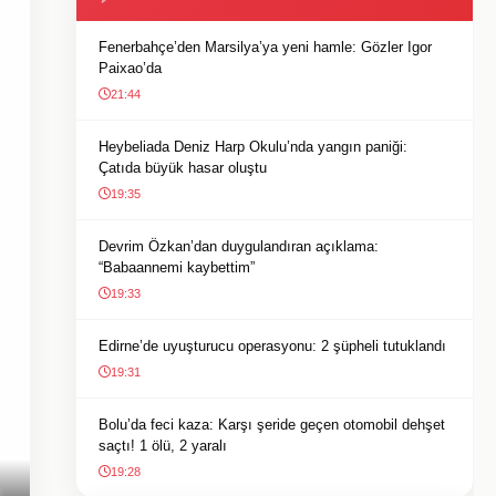
Fenerbahçe’den Marsilya’ya yeni hamle: Gözler Igor
Paixao’da
21:44
Heybeliada Deniz Harp Okulu’nda yangın paniği:
Çatıda büyük hasar oluştu
19:35
Devrim Özkan’dan duygulandıran açıklama:
“Babaannemi kaybettim”
19:33
Edirne’de uyuşturucu operasyonu: 2 şüpheli tutuklandı
19:31
Bolu’da feci kaza: Karşı şeride geçen otomobil dehşet
saçtı! 1 ölü, 2 yaralı
19:28