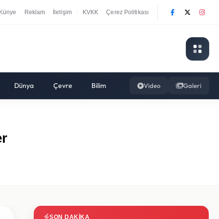
Künye
Reklam
İletişim
KVKK
Çerez Politikası
|
Dünya
Çevre
Bilim
Video
Galeri
er
SON DAKIKA