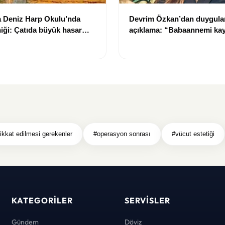
a Deniz Harp Okulu’nda
Devrim Özkan’dan duygula
iği: Çatıda büyük hasar
açıklama: “Babaannemi ka
ikkat edilmesi gerekenler
#operasyon sonrası
#vücut estetiği
KATEGORILER
SERVISLER
Gündem
Döviz