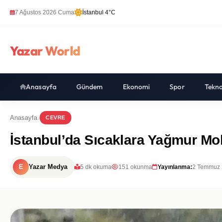
7 Ağustos 2026 Cuma
İstanbul 4°C
Yazar World
Anasayfa
Gündem
Ekonomi
Spor
Tekno
Anasayfa
CEVRE
İstanbul’da Sıcaklara Yağmur Mo
E
Yazar Medya
5 dk okuma
151 okunma
Yayınlanma:
2 Temmuz 