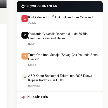
EN ÇOK OKUNANLAR
Kırıkkale’de FETÖ Hükümlüsü Firari Yakalandı
1
Asayis
Okullarda Güvenlik Dönemi: 81 İlde 30 Bin
2
Personel Görevlendirilecek
Eğitim
Trump’tan İran Mesajı: “Savaş Çok Yakında Sona
3
Erecek”
Dünya
ABD Kadın Basketbol Takımı’nın 2026 Dünya
4
Kupası Kadrosu Belli Oldu
Basketbol
BIZI TAKIP EDIN