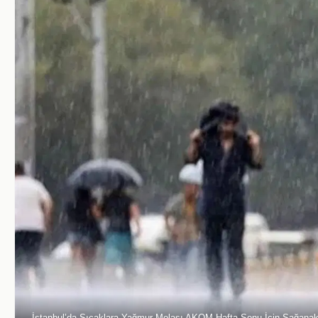
İstanbul’da Sıcaklara Yağmur Molası AKOM Hafta Sonu İçin Sağanak