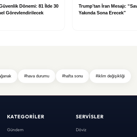
Güvenlik Dönemi: 81 İlde 30
Trump’tan İran Mesajı: “Sa
el Görevlendirilecek
Yakında Sona Erecek”
ağanak
#hava durumu
#hafta sonu
#iklim değişikliği
KATEGORILER
SERVISLER
Gündem
Döviz