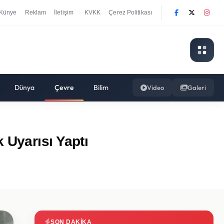
Künye
Reklam
İletişim
KVKK
Çerez Politikası
|
Dünya
Çevre
Bilim
Video
Galeri
 Uyarısı Yaptı
SON DAKIKA