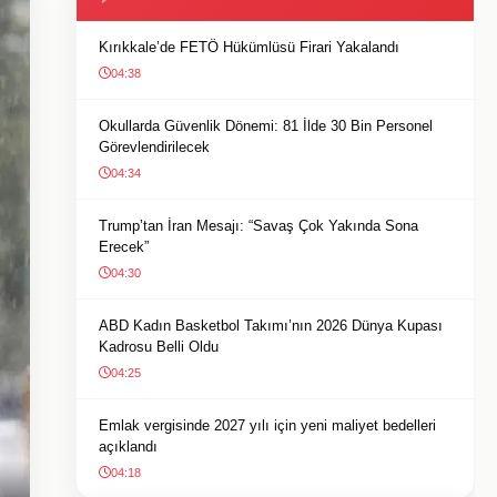
Kırıkkale’de FETÖ Hükümlüsü Firari Yakalandı
04:38
Okullarda Güvenlik Dönemi: 81 İlde 30 Bin Personel
Görevlendirilecek
04:34
Trump’tan İran Mesajı: “Savaş Çok Yakında Sona
Erecek”
04:30
ABD Kadın Basketbol Takımı’nın 2026 Dünya Kupası
Kadrosu Belli Oldu
04:25
Emlak vergisinde 2027 yılı için yeni maliyet bedelleri
açıklandı
04:18