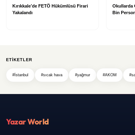
Kırıkkale’de FETÖ Hükümlüsü Firari
Okullarda 
Yakalandı
Bin Person
ETIKETLER
#İstanbul
#sıcak hava
#yağmur
#AKOM
#s
Yazar World