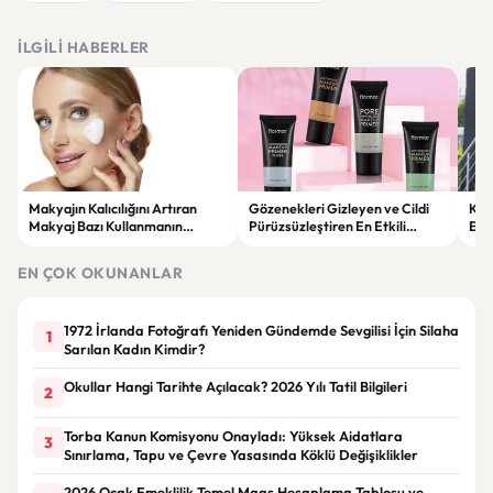
İLGILI HABERLER
Makyajın Kalıcılığını Artıran
Gözenekleri Gizleyen ve Cildi
Koc
Makyaj Bazı Kullanmanın
Pürüzsüzleştiren En Etkili
Esk
Faydaları
Makyaj Bazı Önerileri
EN ÇOK OKUNANLAR
1972 İrlanda Fotoğrafı Yeniden Gündemde Sevgilisi İçin Silaha
1
Sarılan Kadın Kimdir?
Okullar Hangi Tarihte Açılacak? 2026 Yılı Tatil Bilgileri
2
Torba Kanun Komisyonu Onayladı: Yüksek Aidatlara
3
Sınırlama, Tapu ve Çevre Yasasında Köklü Değişiklikler
2026 Ocak Emeklilik Temel Maaş Hesaplama Tablosu ve