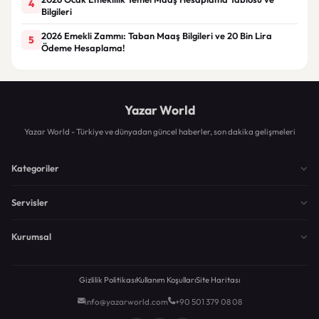
4
Bilgileri
2026 Emekli Zammı: Taban Maaş Bilgileri ve 20 Bin Lira
5
Ödeme Hesaplama!
Yazar World
Yazar World - Türkiye ve dünyadan güncel haberler, son dakika gelişmeleri
Kategoriler
Servisler
Kurumsal
Gizlilik Politikası
Kullanım Koşulları
Site Haritası
info@yazarworld.com
+90 501 379 08 08