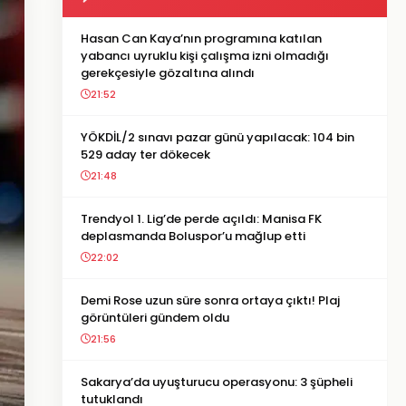
Hasan Can Kaya’nın programına katılan
yabancı uyruklu kişi çalışma izni olmadığı
gerekçesiyle gözaltına alındı
21:52
YÖKDİL/2 sınavı pazar günü yapılacak: 104 bin
529 aday ter dökecek
21:48
Trendyol 1. Lig’de perde açıldı: Manisa FK
deplasmanda Boluspor’u mağlup etti
22:02
Demi Rose uzun süre sonra ortaya çıktı! Plaj
görüntüleri gündem oldu
21:56
Sakarya’da uyuşturucu operasyonu: 3 şüpheli
tutuklandı