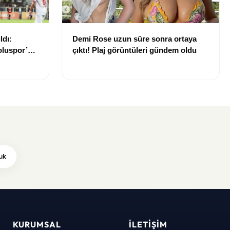
ldı:
Demi Rose uzun süre sonra ortaya
luspor’u
çıktı! Plaj görüntüleri gündem oldu
uk
KURUMSAL
İLETIŞIM