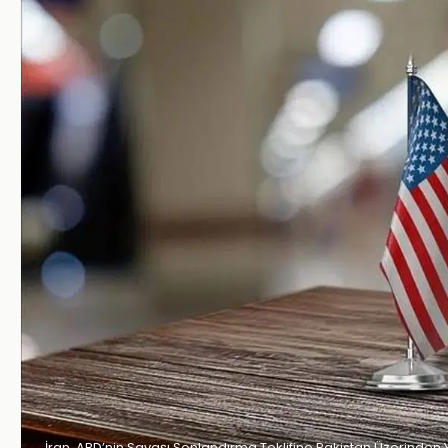
İran, ABD’nin Savaşı Sonlandırma Teklifine Pakistan Üzerinden 