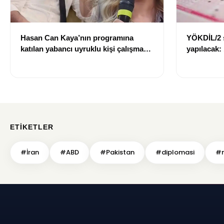
Hasan Can Kaya’nın programına
YÖKDİL/2 
katılan yabancı uyruklu kişi çalışma
yapılacak:
izni olmadığı gerekçesiyle gözaltına
dökecek
alındı
ETIKETLER
#İran
#ABD
#Pakistan
#diplomasi
#m