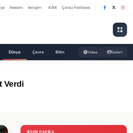
nye
Reklam
İletişim
KVKK
Çerez Politikası
|
Dünya
Çevre
Bilim
Video
Galeri
t Verdi
SON DAKIKA