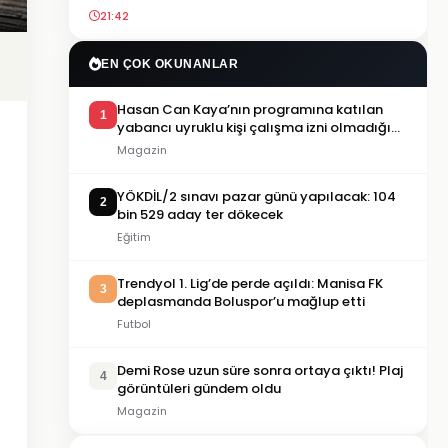
21:42
EN ÇOK OKUNANLAR
Hasan Can Kaya’nın programına katılan
1
yabancı uyruklu kişi çalışma izni olmadığı
gerekçesiyle gözaltına alındı
Magazin
YÖKDİL/2 sınavı pazar günü yapılacak: 104
2
bin 529 aday ter dökecek
Eğitim
Trendyol 1. Lig’de perde açıldı: Manisa FK
3
deplasmanda Boluspor’u mağlup etti
Futbol
Demi Rose uzun süre sonra ortaya çıktı! Plaj
4
görüntüleri gündem oldu
Magazin