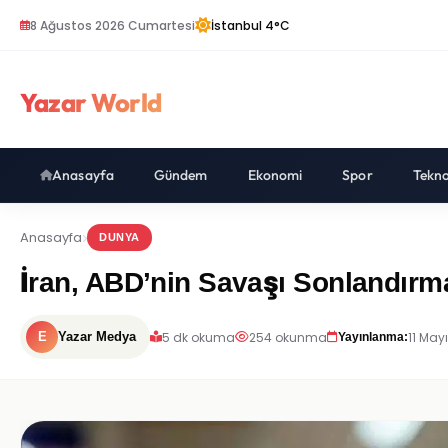
8 Ağustos 2026 Cumartesi
İstanbul 4°C
Yazar World
Anasayfa
Gündem
Ekonomi
Spor
Tekno
Anasayfa
DUNYA
İran, ABD’nin Savaşı Sonlandırma
5 dk okuma
254 okunma
11 May
E
Yazar Medya
Yayınlanma: