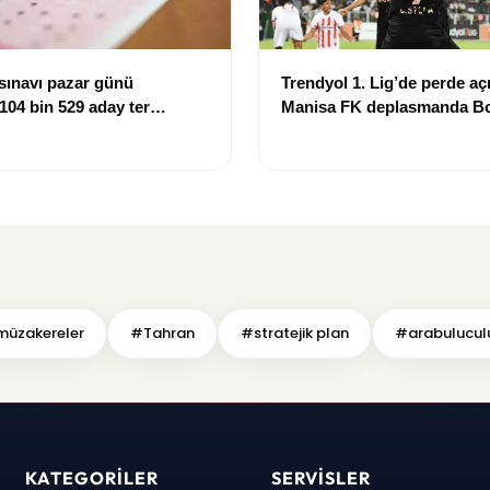
sınavı pazar günü
Trendyol 1. Lig’de perde açı
 104 bin 529 aday ter
Manisa FK deplasmanda Bo
mağlup etti
üzakereler
#Tahran
#stratejik plan
#arabulucul
KATEGORILER
SERVISLER