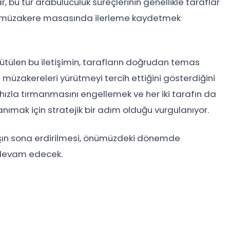
r, bu tür arabuluculuk süreçlerinin genellikle taraflar
e müzakere masasında ilerleme kaydetmek
ütülen bu iletişimin, tarafların doğrudan temas
müzakereleri yürütmeyi tercih ettiğini gösterdiğini
n hızla tırmanmasını engellemek ve her iki tarafın da
nımak için stratejik bir adım olduğu vurgulanıyor.
şın sona erdirilmesi, önümüzdeki dönemde
 devam edecek.