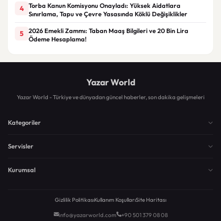
Torba Kanun Komisyonu Onayladı: Yüksek Aidatlara
4
Sınırlama, Tapu ve Çevre Yasasında Köklü Değişiklikler
2026 Emekli Zammı: Taban Maaş Bilgileri ve 20 Bin Lira
5
Ödeme Hesaplama!
Yazar World
Yazar World - Türkiye ve dünyadan güncel haberler, son dakika gelişmeleri
Kategoriler
Servisler
Kurumsal
Gizlilik Politikası
Kullanım Koşulları
Site Haritası
info@yazarworld.com
+90 501 379 08 08