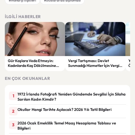
#monarşi ilişkileri
#uluslararası diplomasi
İLGILI HABERLER
Gür Kaşlara Veda Etmeyin:
Vergi Tartışması: Devlet
YEN
Kadınlarda Kaş Dökülmesine
Sunmadığı Hizmetler İçin Vergi
Öne
Karşı Etkili Çözümler
Alabilir mi?
oyl
ver
EN ÇOK OKUNANLAR
1972 İrlanda Fotoğrafı Yeniden Gündemde Sevgilisi İçin Silaha
1
Sarılan Kadın Kimdir?
Okullar Hangi Tarihte Açılacak? 2026 Yılı Tatil Bilgileri
2
2026 Ocak Emeklilik Temel Maaş Hesaplama Tablosu ve
3
Bilgileri