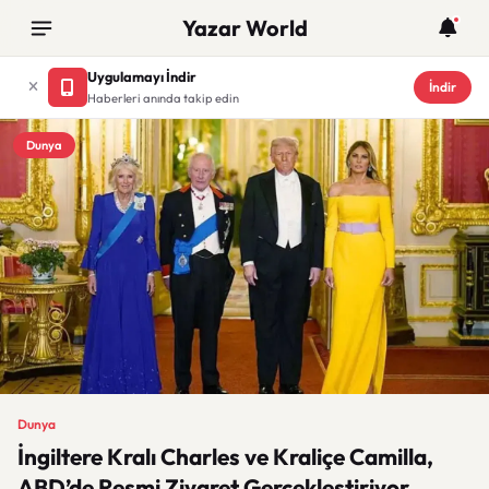
Yazar World
Uygulamayı İndir
İndir
Haberleri anında takip edin
Dunya
Dunya
İngiltere Kralı Charles ve Kraliçe Camilla,
ABD’de Resmi Ziyaret Gerçekleştiriyor