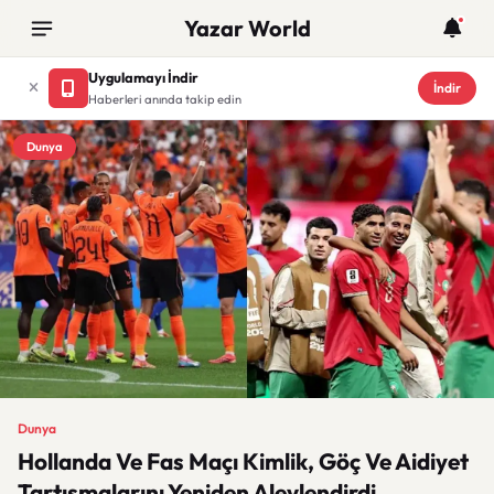
Yazar World
Uygulamayı İndir
İndir
Haberleri anında takip edin
Dunya
Dunya
Hollanda Ve Fas Maçı Kimlik, Göç Ve Aidiyet
Tartışmalarını Yeniden Alevlendirdi