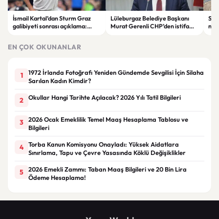
İsmail Kartal’dan Sturm Graz
Lüleburgaz Belediye Başkanı
Sak
galibiyeti sonrası açıklama:
Murat Gerenli CHP’den istifa
nede
“Greenwood’un kalitesini
etti
tartışmaya gerek yok”
EN ÇOK OKUNANLAR
1972 İrlanda Fotoğrafı Yeniden Gündemde Sevgilisi İçin Silaha
1
Sarılan Kadın Kimdir?
Okullar Hangi Tarihte Açılacak? 2026 Yılı Tatil Bilgileri
2
2026 Ocak Emeklilik Temel Maaş Hesaplama Tablosu ve
3
Bilgileri
Torba Kanun Komisyonu Onayladı: Yüksek Aidatlara
4
Sınırlama, Tapu ve Çevre Yasasında Köklü Değişiklikler
2026 Emekli Zammı: Taban Maaş Bilgileri ve 20 Bin Lira
5
Ödeme Hesaplama!