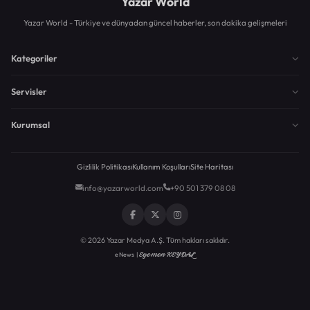
Yazar World
Yazar World - Türkiye ve dünyadan güncel haberler, son dakika gelişmeleri
Kategoriler
Servisler
Kurumsal
Gizlilik Politikası
Kullanım Koşulları
Site Haritası
info@yazarworld.com
+90 501 379 08 08
© 2026 Yazar Medya A.Ş. Tüm hakları saklıdır.
Egemen KEYDAL
eNews |