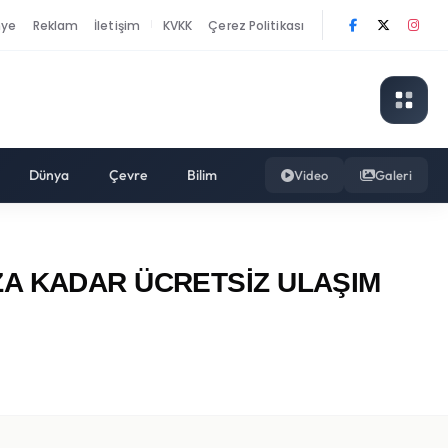
nye
Reklam
İletişim
KVKK
Çerez Politikası
|
Dünya
Çevre
Bilim
Video
Galeri
ZA KADAR ÜCRETSİZ ULAŞIM