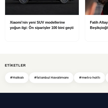
Xiaomi’nin yeni SUV modellerine
Fatih Altay
yoğun ilgi: Ön siparişler 100 bini geçti
Beşikçioğl
tepki: “Si
ETIKETLER
#Halkalı
#İstanbul Havalimanı
#metro hattı