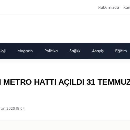
Hakkımızda
Kü
loji
Magazin
Politika
Sağlık
Asayiş
Eğitim
I METRO HATTI AÇILDI 31 TEMMU
ran 2026 18:04