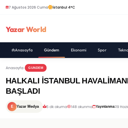
7 Ağustos 2026 Cuma
İstanbul 4°C
Yazar World
Anasayfa
Gündem
Ekonomi
Spor
Tekno
Anasayfa
GUNDEM
HALKALI İSTANBUL HAVALİMAN
BAŞLADI
5 dk okuma
148 okunma
19 Hazi
E
Yazar Medya
Yayınlanma: