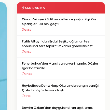
SON DAKIKA
Xiaomi’nin yeni SUV modellerine yoğun ilgi: Ön
siparişler 100 bini geçti
21:59
Fatih Altaylı’dan Erdal Beşikçioğlu’nun test
sonucuna sert tepki: “Siz kamu görevlisisiniz”
21:57
Fenerbahçe’den Marsilya’ya yeni hamle: Gözler
Igor Paixao’da
21:44
Heybeliada Deniz Harp Okulu’nda yangın paniği:
Çatıda büyük hasar oluştu
19:35
Devrim Özkan’dan duygulandıran açıklama: