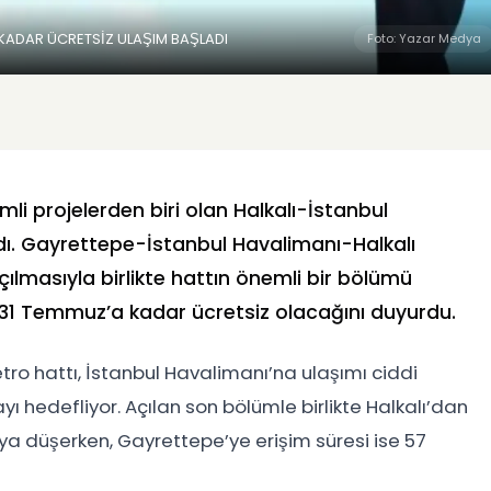
 KADAR ÜCRETSİZ ULAŞIM BAŞLADI
Foto: Yazar Medya
mli projelerden biri olan
Halkalı-İstanbul
ı. Gayrettepe-İstanbul Havalimanı-Halkalı
ılmasıyla birlikte hattın önemli bir bölümü
 31 Temmuz’a kadar ücretsiz olacağını duyurdu.
ro hattı, İstanbul Havalimanı’na ulaşımı ciddi
ayı hedefliyor. Açılan son bölümle birlikte Halkalı’dan
ya düşerken, Gayrettepe’ye erişim süresi ise 57