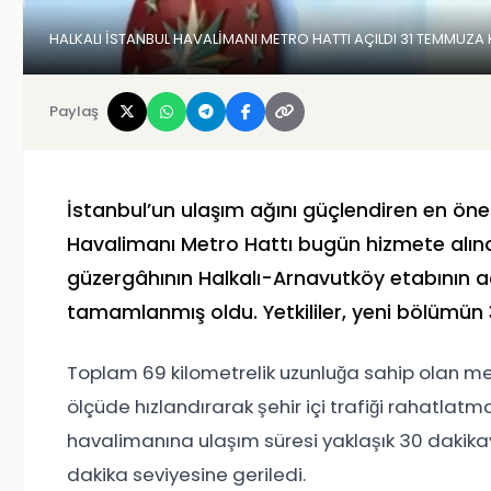
HALKALI İSTANBUL HAVALİMANI METRO HATTI AÇILDI 31 TEMMUZA
Paylaş
İstanbul’un ulaşım ağını güçlendiren en öne
Havalimanı Metro Hattı
bugün hizmete alınd
güzergâhının Halkalı-Arnavutköy etabının aç
tamamlanmış oldu. Yetkililer, yeni bölümün
Toplam 69 kilometrelik uzunluğa sahip olan met
ölçüde hızlandırarak şehir içi trafiği rahatlatm
havalimanına ulaşım süresi yaklaşık 30 dakika
dakika seviyesine geriledi.