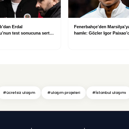
lı’dan Erdal
Fenerbahçe’den Marsilya’y
u’nun test sonucuna sert
hamle: Gözler Igor Paixao’
z kamu görevlisisiniz”
#ücretsiz ulaşım
#ulaşım projeleri
#İstanbul ulaşımı