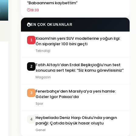
“Babaannemi kaybettim”
19:33
EN ÇOK OKUNANLAR
Xiaomi’nin yeni SUV modellerine yoğun ilgi:
1
Ön siparişler 100 bini geçti
Teknoloji
Fatih Altaylı’dan Erdal Beşikçioğlu’nun test
2
sonucuna sert tepki: “Siz kamu görevlisisiniz”
Magazin
Fenerbahçe’den Marsilya’ya yeni hamle:
3
Gözler Igor Paixao’da
Spor
Heybeliada Deniz Harp Okulu’nda yangın
4
paniği: Çatıda büyük hasar oluştu
Genel