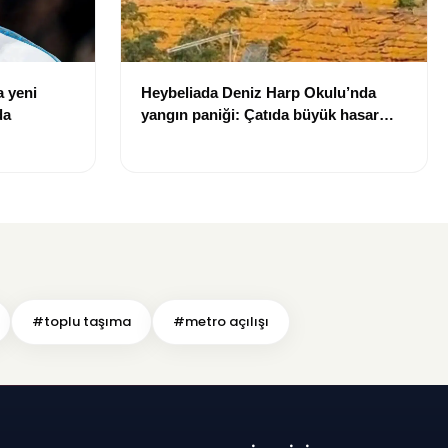
a yeni
Heybeliada Deniz Harp Okulu’nda
da
yangın paniği: Çatıda büyük hasar
oluştu
#toplu taşıma
#metro açılışı