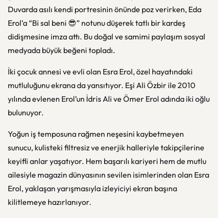
Duvarda asılı kendi portresinin önünde poz verirken, Eda
Erol’a “Bi sal beni 😎” notunu düşerek tatlı bir kardeş
didişmesine imza attı. Bu doğal ve samimi paylaşım sosyal
medyada büyük beğeni topladı.
İki çocuk annesi ve evli olan Esra Erol, özel hayatındaki
mutluluğunu ekrana da yansıtıyor. Eşi Ali Özbir ile 2010
yılında evlenen Erol’un İdris Ali ve Ömer Erol adında iki oğlu
bulunuyor.
Yoğun iş temposuna rağmen neşesini kaybetmeyen
sunucu, kulisteki filtresiz ve enerjik halleriyle takipçilerine
keyifli anlar yaşatıyor. Hem başarılı kariyeri hem de mutlu
ailesiyle magazin dünyasının sevilen isimlerinden olan Esra
Erol, yaklaşan yarışmasıyla izleyiciyi ekran başına
kilitlemeye hazırlanıyor.