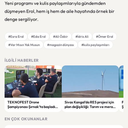
Yeni programı ve kulis paylaşımlarıyla gündemden
düşmeyen Erol, hem iş hem de aile hayatında örnek bir
denge sergiliyor.
#Esra Erol
#Eda Erol
#Ali Özbir
#İdris Ali
#Ömer Erol
#Var Mısın Yok Musun
#magazin dünyası
#kulis paylaşımları
İLGILI HABERLER
TEKNOFEST Drone
Sivas Kangal’da RES projesi için
Fen
Şampiyonası Şırnak’ta başladı:
plan değişikliği: Tarım ve mera
Şam
Genç pilotlar teknoloji için
alanları enerji sahasına
pena
yarışıyor
dönüştürüldü
EN ÇOK OKUNANLAR