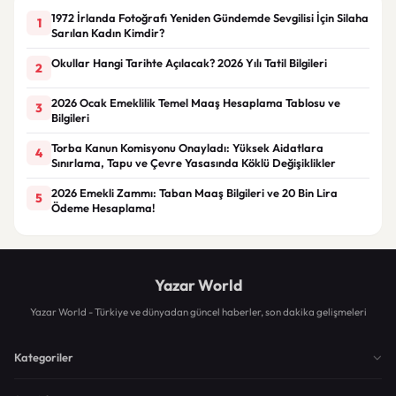
1972 İrlanda Fotoğrafı Yeniden Gündemde Sevgilisi İçin Silaha
1
Sarılan Kadın Kimdir?
Okullar Hangi Tarihte Açılacak? 2026 Yılı Tatil Bilgileri
2
2026 Ocak Emeklilik Temel Maaş Hesaplama Tablosu ve
3
Bilgileri
Torba Kanun Komisyonu Onayladı: Yüksek Aidatlara
4
Sınırlama, Tapu ve Çevre Yasasında Köklü Değişiklikler
2026 Emekli Zammı: Taban Maaş Bilgileri ve 20 Bin Lira
5
Ödeme Hesaplama!
Yazar World
Yazar World - Türkiye ve dünyadan güncel haberler, son dakika gelişmeleri
Kategoriler