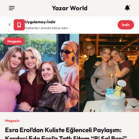
Yazar World
Uygulamayı İndir
İndir
Haberleri anında takip edin
Magazin
Magazin
Esra Erol’dan Kuliste Eğlenceli Paylaşım:
Kardeşi Eda Erol’a Tatlı Sitem “Bi Sal Beni”