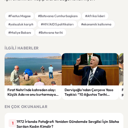
#Festus Mogae
#Botsvana Cumhurbaşkanı
#Afrika lideri
#yolsuzluk karşıtı
#HIV/AIDS politikaları
#ekonomik kalkınma
#Maliye Bakanı
#Botsvana tarihi
İLGILI HABERLER
Fırat Nehri’nde kahreden olay:
Dervişoğlu’ndan Çerçeve Yasa
Fah
Küçük Ada ve onu kurtarmaya
Tepkisi: “10 Ağustos Tarihi
pay
çalışan kadın hayatını kaybetti
Tercihinin Sebebi Ne?”
ail
EN ÇOK OKUNANLAR
1972 İrlanda Fotoğrafı Yeniden Gündemde Sevgilisi İçin Silaha
1
Sarılan Kadın Kimdir?