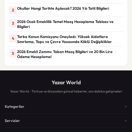
Okullar Hangi Tarihte Açılacak? 2026 Yılı Tatil Bilgileri
2
2026 Ocak Emeklilik Temel Maaş Hesaplama Tablosu ve
3
Bilgileri
Torba Kanun Komisyonu Onayladı: Yüksek Aidatlara
4
Sınırlama, Tapu ve Çevre Yasasında Köklü Değişiklikler
2026 Emekli Zammı: Taban Maaş Bilgileri ve 20 Bin Lira
5
Ödeme Hesaplama!
Yazar World
Yazar World - Türkiye ve dünyadan güncel haberler, son dakika gelişmeleri
Kategoriler
Servisler