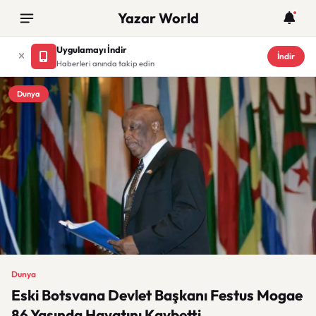
Yazar World
Uygulamayı İndir
İndir
Haberleri anında takip edin
Dunya
Dunya
Eski Botsvana Devlet Başkanı Festus Mogae
86 Yaşında Hayatını Kaybetti