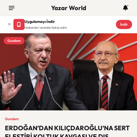
Yazar World
Uygulamayı İndir
İndir
Haberleri anında takip edin
Gundem
Gundem
ERDOĞAN’DAN KILIÇDAROĞLU’NA SERT
ELEŞTİRİ KOLTUK KAVGASI VE DIŞ