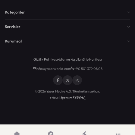
Kategoriler
Servisler
Kurumsal
Gizlilik Politikası
Kullanım Koşulları
Site Haritası
info@yazarworld.com
+90 501 379 08 08
© 2026 Yazar Medya A.Ş. Tüm hakları saklıdır.
Egemen KEYDAL
eNews |