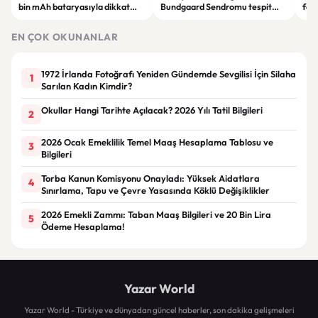
bin mAh bataryasıyla dikkat
Bundgaard Sendromu tespit
fayd
çekiyor
edildi: Nadir kalp hastalığı
dest
gündemde
sağ
EN ÇOK OKUNANLAR
1972 İrlanda Fotoğrafı Yeniden Gündemde Sevgilisi İçin Silaha
1
Sarılan Kadın Kimdir?
Okullar Hangi Tarihte Açılacak? 2026 Yılı Tatil Bilgileri
2
2026 Ocak Emeklilik Temel Maaş Hesaplama Tablosu ve
3
Bilgileri
Torba Kanun Komisyonu Onayladı: Yüksek Aidatlara
4
Sınırlama, Tapu ve Çevre Yasasında Köklü Değişiklikler
2026 Emekli Zammı: Taban Maaş Bilgileri ve 20 Bin Lira
5
Ödeme Hesaplama!
Yazar World
Yazar World - Türkiye ve dünyadan güncel haberler, son dakika gelişmeleri