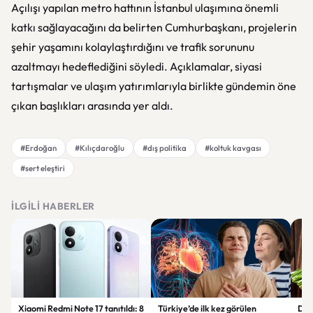
Açılışı yapılan metro hattının İstanbul ulaşımına önemli
katkı sağlayacağını da belirten Cumhurbaşkanı, projelerin
şehir yaşamını kolaylaştırdığını ve trafik sorununu
azaltmayı hedeflediğini söyledi. Açıklamalar, siyasi
tartışmalar ve ulaşım yatırımlarıyla birlikte gündemin öne
çıkan başlıkları arasında yer aldı.
#Erdoğan
#Kılıçdaroğlu
#dış politika
#koltuk kavgası
#sert eleştiri
İLGILI HABERLER
Xiaomi Redmi Note 17 tanıtıldı: 8
Türkiye’de ilk kez görülen
Der