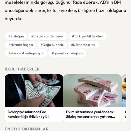
meselelerinin de görüşüldüğünü ifade ederek, AB’nin BM
öncülüğündeki süreçte Türkiye ile iş birliğine hazır olduğunu
duyurdu.
#Erdoğan
#Ursula von der Leyen
#Türkiye-AB ilişkileri
#Hürmüz Boğazı
#Doğu Akdeniz
#Kıbrıs meselesi
#ekonomik entegrasyon
#güvenlik stratejileri
İLGILI HABERLER
Dolar piyasalarında Fed
Evim sisteminde yeni dönem:
Alta
hareketliliği: Gözler eylül
Sözleşme sınırları ve yatırım
bell
ayındaki faiz kararında
kuralları değişti
Bil
duy
EN ÇOK OKUNANLAR