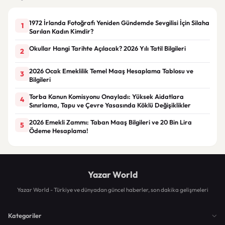
1972 İrlanda Fotoğrafı Yeniden Gündemde Sevgilisi İçin Silaha
1
Sarılan Kadın Kimdir?
Okullar Hangi Tarihte Açılacak? 2026 Yılı Tatil Bilgileri
2
2026 Ocak Emeklilik Temel Maaş Hesaplama Tablosu ve
3
Bilgileri
Torba Kanun Komisyonu Onayladı: Yüksek Aidatlara
4
Sınırlama, Tapu ve Çevre Yasasında Köklü Değişiklikler
2026 Emekli Zammı: Taban Maaş Bilgileri ve 20 Bin Lira
5
Ödeme Hesaplama!
Yazar World
Yazar World - Türkiye ve dünyadan güncel haberler, son dakika gelişmeleri
Kategoriler