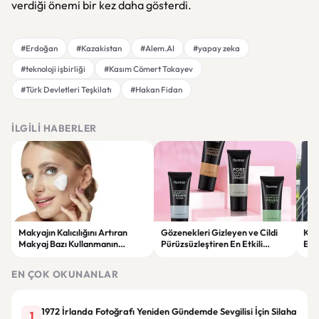
verdiği önemi bir kez daha gösterdi.
#Erdoğan
#Kazakistan
#Alem.AI
#yapay zeka
#teknoloji işbirliği
#Kasım Cömert Tokayev
#Türk Devletleri Teşkilatı
#Hakan Fidan
İLGILI HABERLER
Makyajın Kalıcılığını Artıran
Gözenekleri Gizleyen ve Cildi
Koc
Makyaj Bazı Kullanmanın
Pürüzsüzleştiren En Etkili
Esk
Faydaları
Makyaj Bazı Önerileri
EN ÇOK OKUNANLAR
1972 İrlanda Fotoğrafı Yeniden Gündemde Sevgilisi İçin Silaha
1