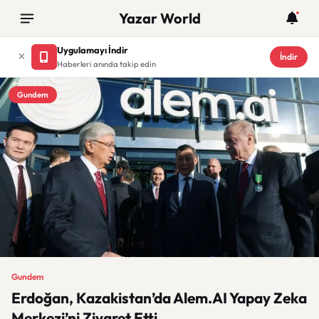
Yazar World
Uygulamayı İndir
İndir
Haberleri anında takip edin
Gundem
Gundem
Erdoğan, Kazakistan’da Alem.AI Yapay Zeka
Merkezi’ni Ziyaret Etti