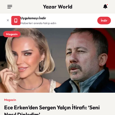
Yazar World
Uygulamayı İndir
İndir
Haberleri anında takip edin
Magazin
Magazin
Ece Erken’den Sergen Yalçın İtirafı: ‘Seni
Nasıl Dinledim’