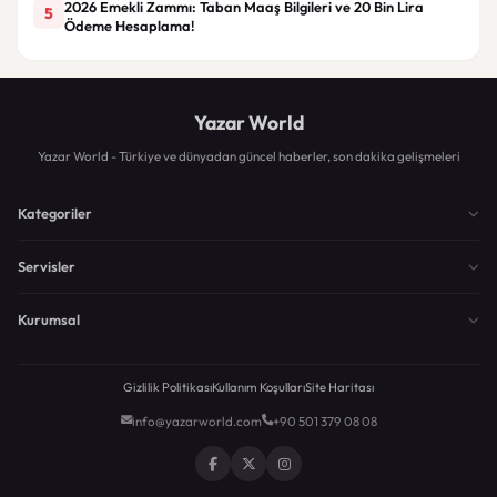
2026 Emekli Zammı: Taban Maaş Bilgileri ve 20 Bin Lira
5
Ödeme Hesaplama!
Yazar World
Yazar World - Türkiye ve dünyadan güncel haberler, son dakika gelişmeleri
Kategoriler
Servisler
Kurumsal
Gizlilik Politikası
Kullanım Koşulları
Site Haritası
info@yazarworld.com
+90 501 379 08 08