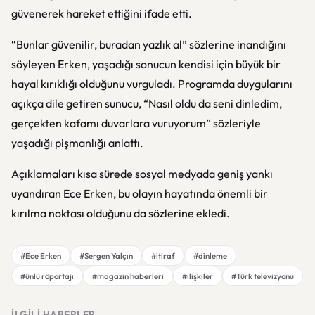
güvenerek hareket ettiğini ifade etti.
“Bunlar güvenilir, buradan yazlık al” sözlerine inandığını
söyleyen Erken, yaşadığı sonucun kendisi için büyük bir
hayal kırıklığı olduğunu vurguladı. Programda duygularını
açıkça dile getiren sunucu, “Nasıl oldu da seni dinledim,
gerçekten kafamı duvarlara vuruyorum” sözleriyle
yaşadığı pişmanlığı anlattı.
Açıklamaları kısa sürede sosyal medyada geniş yankı
uyandıran Ece Erken, bu olayın hayatında önemli bir
kırılma noktası olduğunu da sözlerine ekledi.
#Ece Erken
#Sergen Yalçın
#itiraf
#dinleme
#ünlü röportajı
#magazin haberleri
#ilişkiler
#Türk televizyonu
İLGILI HABERLER