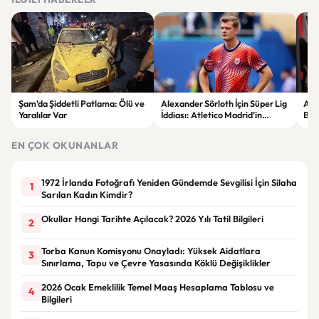
Şam’da Şiddetli Patlama: Ölü ve
Alexander Sörloth İçin Süper Lig
Aka
Yaralılar Var
İddiası: Atletico Madrid’in
Ben
Bonservis Talebi Ortaya Çıktı
Gü
EN ÇOK OKUNANLAR
1972 İrlanda Fotoğrafı Yeniden Gündemde Sevgilisi İçin Silaha
1
Sarılan Kadın Kimdir?
Okullar Hangi Tarihte Açılacak? 2026 Yılı Tatil Bilgileri
2
Torba Kanun Komisyonu Onayladı: Yüksek Aidatlara
3
Sınırlama, Tapu ve Çevre Yasasında Köklü Değişiklikler
2026 Ocak Emeklilik Temel Maaş Hesaplama Tablosu ve
4
Bilgileri