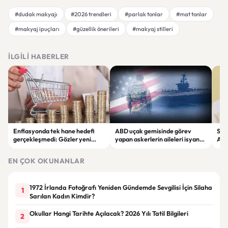
#dudak makyajı
#2026 trendleri
#parlak tonlar
#mat tonlar
#makyaj ipuçları
#güzellik önerileri
#makyaj stilleri
İLGILI HABERLER
Enflasyonda tek hane hedefi
ABD uçak gemisinde görev
Sel
gerçekleşmedi: Gözler yeni
yapan askerlerin aileleri isyan
Ada
ekonomi adımlarında
etti: "Dayanacak güçleri
"Bö
kalmadı"
EN ÇOK OKUNANLAR
1972 İrlanda Fotoğrafı Yeniden Gündemde Sevgilisi İçin Silaha
1
Sarılan Kadın Kimdir?
Okullar Hangi Tarihte Açılacak? 2026 Yılı Tatil Bilgileri
2