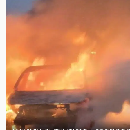
Çorlu’da Korku Dolu Anlar! Seyir Halindeki Otomobil Bir Anda