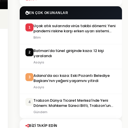
EN ÇOK OKUNANLAR
Uçak atık sularında virüs takibi dönemi: Yeni
1
pandemi riskine karşı erken uyarı sistemi
geliştiriliyor
Bilim
Batman’da tünel girişinde kaza: 12 kişi
2
yaralandı
Asayis
Adana’da acı kaza: Eski Pozantı Belediye
3
Başkanı’nın yeğeni yaşamını yitirdi
Asayis
Trabzon Dünya Ticaret Merkezi'nde Yeni
4
Dönem: Mahkeme Süreci Bitti, Trabzon'un
Dev Projesi Ne Zaman Tamamlanacak?
Gündem
BIZI TAKIP EDIN