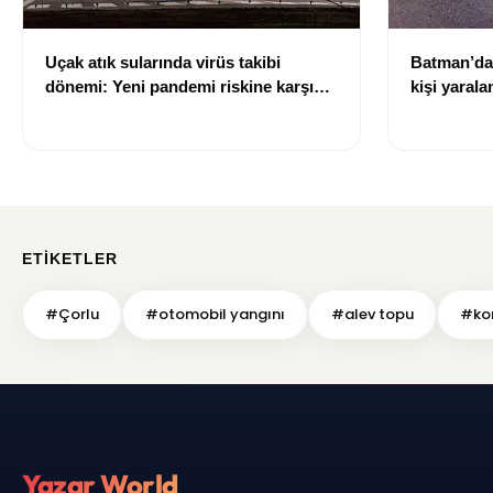
Uçak atık sularında virüs takibi
Batman’da 
dönemi: Yeni pandemi riskine karşı
kişi yarala
erken uyarı sistemi geliştiriliyor
ETIKETLER
#Çorlu
#otomobil yangını
#alev topu
#kor
Yazar World