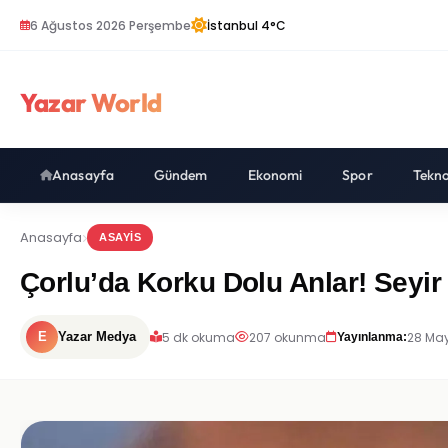
6 Ağustos 2026 Perşembe
İstanbul 4°C
Yazar World
Anasayfa
Gündem
Ekonomi
Spor
Tekno
Anasayfa
ASAYIS
Çorlu’da Korku Dolu Anlar! Seyi
5 dk okuma
207 okunma
28 May
E
Yazar Medya
Yayınlanma: