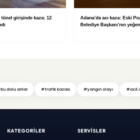
tünel girişinde kaza: 12
Adana’da acı kaza: Eski Po
ndı
Belediye Başkanı’nın yeğen
yitirdi
ku dolu anlar
#trafik kazası
#yangın olayı
#acil
KATEGORILER
SERVISLER