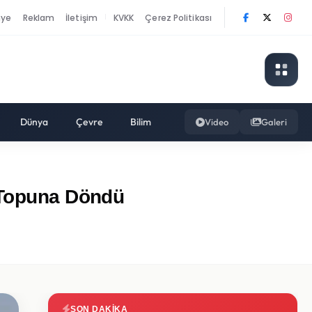
nye
Reklam
İletişim
KVKK
Çerez Politikası
|
Dünya
Çevre
Bilim
Video
Galeri
v Topuna Döndü
SON DAKIKA