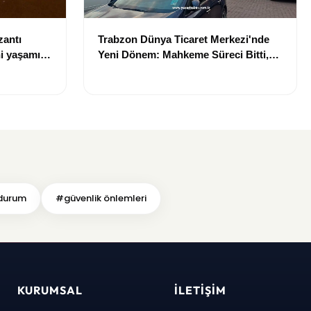
zantı
Trabzon Dünya Ticaret Merkezi'nde
i yaşamını
Yeni Dönem: Mahkeme Süreci Bitti,
Trabzon'un Dev Projesi Ne Zaman
Tamamlanacak?
 durum
#güvenlik önlemleri
KURUMSAL
İLETIŞIM