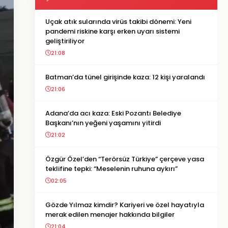
Uçak atık sularında virüs takibi dönemi: Yeni
pandemi riskine karşı erken uyarı sistemi
geliştiriliyor
21:08
Batman’da tünel girişinde kaza: 12 kişi yaralandı
21:06
Adana’da acı kaza: Eski Pozantı Belediye
Başkanı’nın yeğeni yaşamını yitirdi
21:02
Özgür Özel’den “Terörsüz Türkiye” çerçeve yasa
teklifine tepki: “Meselenin ruhuna aykırı”
02:05
Gözde Yılmaz kimdir? Kariyeri ve özel hayatıyla
merak edilen menajer hakkında bilgiler
21:04