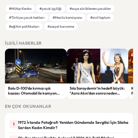
#Mühip Kanko
#çocuk işçiliği
#suça sürüklenen çocuklar
#Türkiye çocuk hakları
#Meclis komisyonu
#sivil toplum
#eğitim politikaları
#sosyal korunma
İLGILI HABERLER
Bolu D-100'de kırmızı ışık
Sıla Saraydemir'in hedefi büyük:
Kuz
kazası: Otomobil ile kamyon
"Azra Akın'dan sonra neden
fec
çarpıştı
olmasın?"
yaş
EN ÇOK OKUNANLAR
1972 İrlanda Fotoğrafı Yeniden Gündemde Sevgilisi İçin Silaha
1
Sarılan Kadın Kimdir?
Okullar Hangi Tarihte Açılacak? 2026 Yılı Tatil Bilgileri