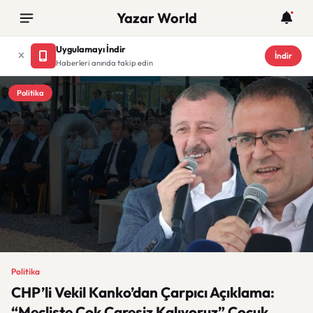
Yazar World
Uygulamayı İndir
İndir
Haberleri anında takip edin
Politika
Politika
CHP’li Vekil Kanko’dan Çarpıcı Açıklama:
“Mecliste Çok Çaresiz Kalıyoruz” Çocuk