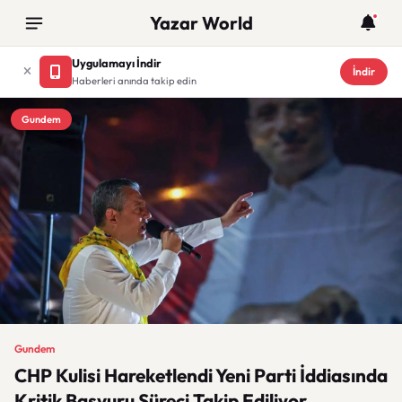
Yazar World
Uygulamayı İndir
İndir
Haberleri anında takip edin
Gundem
Gundem
CHP Kulisi Hareketlendi Yeni Parti İddiasında
Kritik Başvuru Süreci Takip Ediliyor