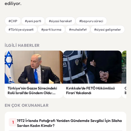
ediliyor.
#CHP
#yeni parti
#siyasi hareket
#başvuru süreci
#Türkiye siyaseti
#parti kurma
#muhalefet
#siyasi gelişmeler
İLGILI HABERLER
Türkiye’nin Gazze Sürecindeki
Kırıkkale’de FETÖ Hükümlüsü
Oku
Rolü İsrail’de Gündem Oldu:
Firari Yakalandı
İlde
Netanyahu ABD’ye Temsilci
Gör
Gönderdi
EN ÇOK OKUNANLAR
1972 İrlanda Fotoğrafı Yeniden Gündemde Sevgilisi İçin Silaha
1
Sarılan Kadın Kimdir?