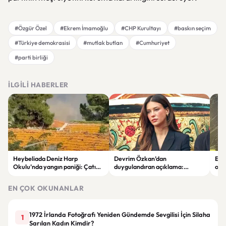
#Özgür Özel
#Ekrem İmamoğlu
#CHP Kurultayı
#baskın seçim
#Türkiye demokrasisi
#mutlak butlan
#Cumhuriyet
#parti birliği
İLGILI HABERLER
Heybeliada Deniz Harp
Devrim Özkan’dan
Edi
Okulu’nda yangın paniği: Çatıda
duygulandıran açıklama:
ope
büyük hasar oluştu
“Babaannemi kaybettim”
tut
EN ÇOK OKUNANLAR
1972 İrlanda Fotoğrafı Yeniden Gündemde Sevgilisi İçin Silaha
1
Sarılan Kadın Kimdir?