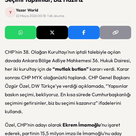
Yazar World
Y
22 Mayıs 2026 00:18 · 1 dk okuma
CHP’nin 38. Olağan Kurultayı’nın iptali talebiyle açılan
davada Ankara Bölge Adliye Mahkemesi 36. Hukuk Dairesi,
her iki kurultay için de
“mutlak butlan”
kararı verdi. Karar
sonrası CHP MYK olağanüstü toplandı. CHP Genel Başkanı
Özgür Özel, DW Türkçe’ye verdiği açıklamada, “Yapsınlar
baskın seçimi, bekliyoruz. En kısa sürede Cumhurbaşkanlığı
seçimini getirsinler, biz bu seçimi kazanırız” ifadelerini
kullandı.
Özel, CHP’nin adayı olarak
Ekrem İmamoğlu
’nu işaret
ederek, partinin 15,5 milyon imza ile İmamoğlu’nu aday