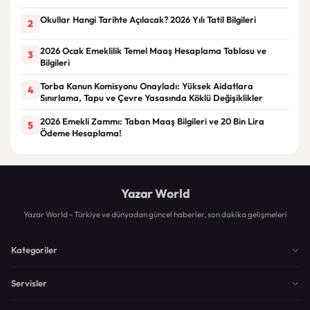
Okullar Hangi Tarihte Açılacak? 2026 Yılı Tatil Bilgileri
2
2026 Ocak Emeklilik Temel Maaş Hesaplama Tablosu ve
3
Bilgileri
Torba Kanun Komisyonu Onayladı: Yüksek Aidatlara
4
Sınırlama, Tapu ve Çevre Yasasında Köklü Değişiklikler
2026 Emekli Zammı: Taban Maaş Bilgileri ve 20 Bin Lira
5
Ödeme Hesaplama!
Yazar World
Yazar World - Türkiye ve dünyadan güncel haberler, son dakika gelişmeleri
Kategoriler
Servisler