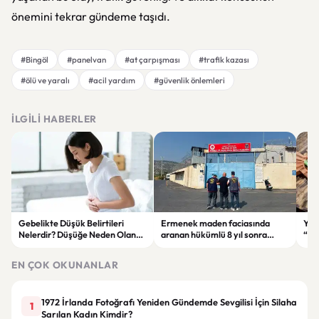
önemini tekrar gündeme taşıdı.
#Bingöl
#panelvan
#at çarpışması
#trafik kazası
#ölü ve yaralı
#acil yardım
#güvenlik önlemleri
İLGILI HABERLER
Gebelikte Düşük Belirtileri
Ermenek maden faciasında
Yen
Nelerdir? Düşüğe Neden Olan
aranan hükümlü 8 yıl sonra
“Ki
Faktörler ve Bilinmesi
yakalandı
Gün
Gerekenler
Sağl
EN ÇOK OKUNANLAR
1972 İrlanda Fotoğrafı Yeniden Gündemde Sevgilisi İçin Silaha
1
Sarılan Kadın Kimdir?