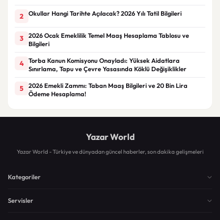
Okullar Hangi Tarihte Açılacak? 2026 Yılı Tatil Bilgileri
2
2026 Ocak Emeklilik Temel Maaş Hesaplama Tablosu ve
3
Bilgileri
Torba Kanun Komisyonu Onayladı: Yüksek Aidatlara
4
Sınırlama, Tapu ve Çevre Yasasında Köklü Değişiklikler
2026 Emekli Zammı: Taban Maaş Bilgileri ve 20 Bin Lira
5
Ödeme Hesaplama!
Yazar World
Yazar World - Türkiye ve dünyadan güncel haberler, son dakika gelişmeleri
Kategoriler
Servisler