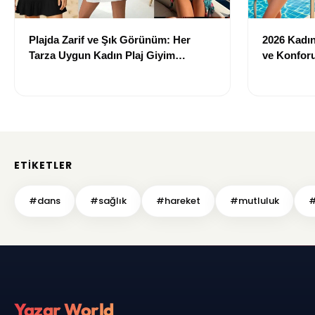
Plajda Zarif ve Şık Görünüm: Her
2026 Kadın 
Tarza Uygun Kadın Plaj Giyim
ve Konforu
Önerileri
Modeller
ETIKETLER
#dans
#sağlık
#hareket
#mutluluk
#
Yazar World