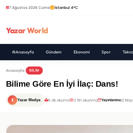
7 Ağustos 2026 Cuma
İstanbul 4°C
Yazar World
Anasayfa
Gündem
Ekonomi
Spor
Tekno
Anasayfa
BILIM
Bilime Göre En İyi İlaç: Dans!
E
5 dk okuma
2.161 okunma
2 May
Yazar Medya
Yayınlanma: