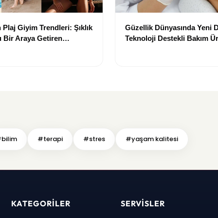
Plaj Giyim Trendleri: Şıklık
Güzellik Dünyasında Yeni
 Bir Araya Getiren
Teknoloji Destekli Bakım Ür
Yenilikçi Çözümler
bilim
#terapi
#stres
#yaşam kalitesi
KATEGORILER
SERVISLER