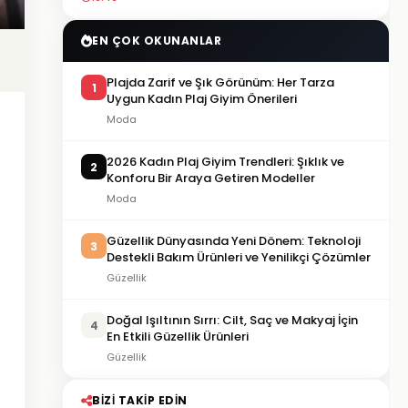
EN ÇOK OKUNANLAR
Plajda Zarif ve Şık Görünüm: Her Tarza
1
Uygun Kadın Plaj Giyim Önerileri
Moda
2026 Kadın Plaj Giyim Trendleri: Şıklık ve
2
Konforu Bir Araya Getiren Modeller
Moda
Güzellik Dünyasında Yeni Dönem: Teknoloji
3
Destekli Bakım Ürünleri ve Yenilikçi Çözümler
Güzellik
Doğal Işıltının Sırrı: Cilt, Saç ve Makyaj İçin
4
En Etkili Güzellik Ürünleri
Güzellik
BIZI TAKIP EDIN