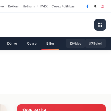
nye
Reklam
İletişim
KVKK
Çerez Politikası
|
Dünya
Çevre
Bilim
Video
Galeri
SON DAKIKA