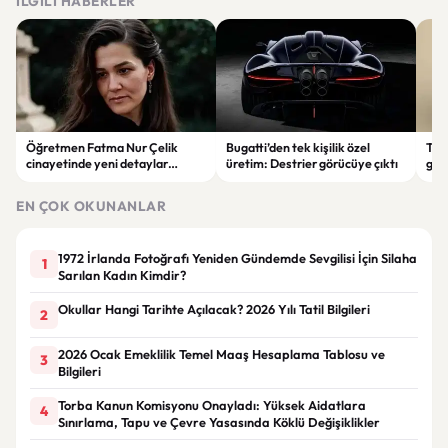
İLGILI HABERLER
Öğretmen Fatma Nur Çelik
Bugatti’den tek kişilik özel
Tür
cinayetinde yeni detaylar
üretim: Destrier görücüye çıktı
göre
ortaya çıktı: Saldırgan
ata
öğrencinin geçmişi dikkat çekti
EN ÇOK OKUNANLAR
1972 İrlanda Fotoğrafı Yeniden Gündemde Sevgilisi İçin Silaha
1
Sarılan Kadın Kimdir?
Okullar Hangi Tarihte Açılacak? 2026 Yılı Tatil Bilgileri
2
2026 Ocak Emeklilik Temel Maaş Hesaplama Tablosu ve
3
Bilgileri
Torba Kanun Komisyonu Onayladı: Yüksek Aidatlara
4
Sınırlama, Tapu ve Çevre Yasasında Köklü Değişiklikler