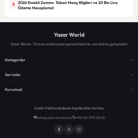
2026 Emekli Zammı: Taban Maaş Bilgileri ve 20 Bin Lira
5
Ödeme Hesaplama!
Yazar World
Yazar World - Türkiye ve dünyadan güncel haberler, son dakika gelişmeleri
Kategoriler
Servisler
Kurumsal
Gizlilik Politikası
Kullanım Koşulları
Site Haritası
info@yazarworld.com
+90 501 379 08 08