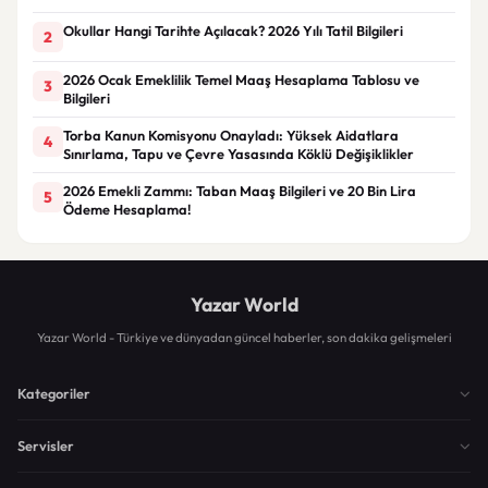
Okullar Hangi Tarihte Açılacak? 2026 Yılı Tatil Bilgileri
2
2026 Ocak Emeklilik Temel Maaş Hesaplama Tablosu ve
3
Bilgileri
Torba Kanun Komisyonu Onayladı: Yüksek Aidatlara
4
Sınırlama, Tapu ve Çevre Yasasında Köklü Değişiklikler
2026 Emekli Zammı: Taban Maaş Bilgileri ve 20 Bin Lira
5
Ödeme Hesaplama!
Yazar World
Yazar World - Türkiye ve dünyadan güncel haberler, son dakika gelişmeleri
Kategoriler
Servisler