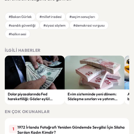
#Bakan Gürlek
#millet iradesi
#seçim sonuçları
#sandık güvenliği
#siyasi söylem
#demokrasi vurgusu
#halkın sesi
İLGILI HABERLER
Dolar piyasalarında Fed
Evim sisteminde yeni dönem:
Alta
hareketliliği: Gözler eylül
Sözleşme sınırları ve yatırım
bell
ayındaki faiz kararında
kuralları değişti
Bil
duy
EN ÇOK OKUNANLAR
1972 İrlanda Fotoğrafı Yeniden Gündemde Sevgilisi İçin Silaha
1
Sarılan Kadın Kimdir?