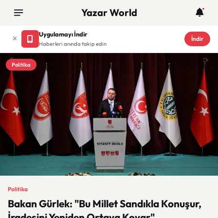
Yazar World
Uygulamayı İndir
İndir
Haberleri anında takip edin
Politika
Politika
Bakan Gürlek: "Bu Millet Sandıkla Konuşur,
İradesini Yeniden Ortaya Koyar"