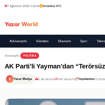
7 Ağustos 2026 Cuma
İstanbul 4°C
Yazar World
Anasayfa
Gündem
Ekonomi
Spor
Tekno
Anasayfa
POLITIKA
AK Parti’li Yayman’dan “Terörsüz 
5 dk okuma
145 okunma
13 Hazi
E
Yazar Medya
Yayınlanma: