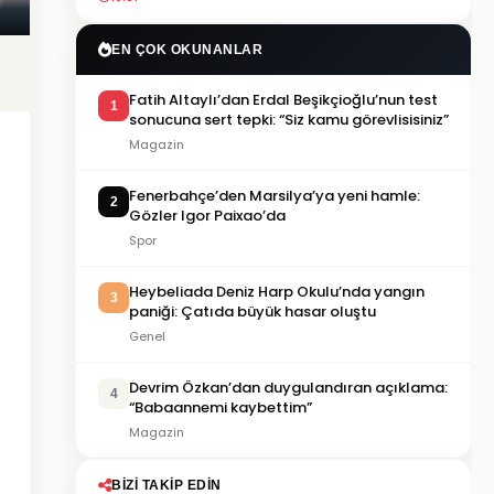
EN ÇOK OKUNANLAR
Fatih Altaylı’dan Erdal Beşikçioğlu’nun test
1
sonucuna sert tepki: “Siz kamu görevlisisiniz”
Magazin
Fenerbahçe’den Marsilya’ya yeni hamle:
2
Gözler Igor Paixao’da
Spor
Heybeliada Deniz Harp Okulu’nda yangın
3
paniği: Çatıda büyük hasar oluştu
Genel
Devrim Özkan’dan duygulandıran açıklama:
4
“Babaannemi kaybettim”
Magazin
BIZI TAKIP EDIN