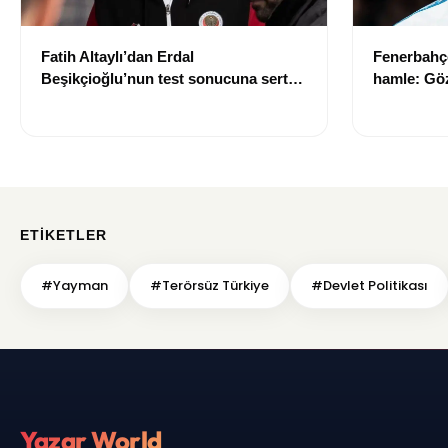
Fatih Altaylı’dan Erdal
Fenerbahçe
Beşikçioğlu’nun test sonucuna sert
hamle: Göz
tepki: “Siz kamu görevlisisiniz”
ETIKETLER
#Yayman
#Terörsüz Türkiye
#Devlet Politikası
Yazar World