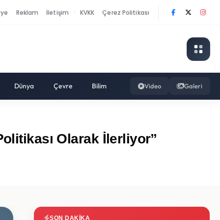
nye
Reklam
İletişim
KVKK
Çerez Politikası
|
Dünya
Çevre
Bilim
Video
Galeri
itikası Olarak İlerliyor”
SON DAKIKA