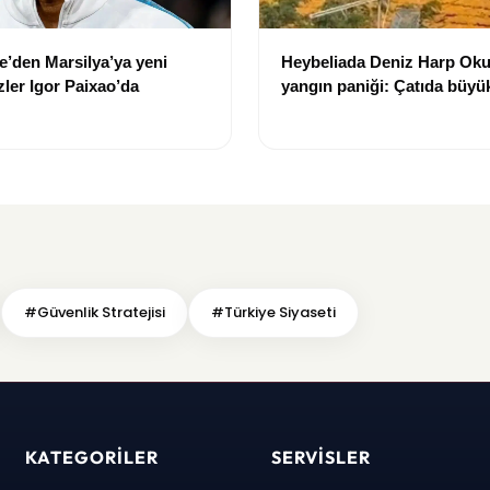
’den Marsilya’ya yeni
Heybeliada Deniz Harp Oku
ler Igor Paixao’da
yangın paniği: Çatıda büyü
oluştu
#Güvenlik Stratejisi
#Türkiye Siyaseti
KATEGORILER
SERVISLER