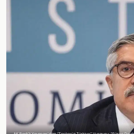
AK Parti’li Yayman’dan “Terörsüz Türkiye” Vurgusu: “Süreç Devlet 