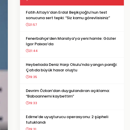
Fatih Altaylı’dan Erdal Beşikçioğlu’nun test
sonucuna sert tepki: “Siz kamu görevlisisiniz”
21:57
Fenerbahçe’den Marsilya’ya yeni hamle: Gözler
Igor Paixao’da
21:44
Heybeliada Deniz Harp Okulu’nda yangın paniği:
Çatıda büyük hasar oluştu
19:35
Devrim Özkan’dan duygulandıran açıklama:
“Babaannemi kaybettim”
19:33
Edirne’de uyuşturucu operasyonu: 2 şüpheli
tutuklandı
19:31