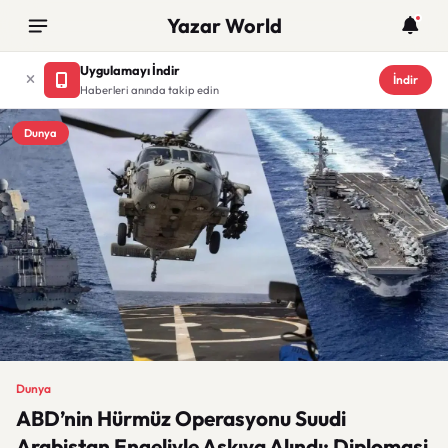
Yazar World
Uygulamayı İndir
İndir
Haberleri anında takip edin
Dunya
Dunya
ABD’nin Hürmüz Operasyonu Suudi
Arabistan Engeliyle Askıya Alındı: Diplomasi