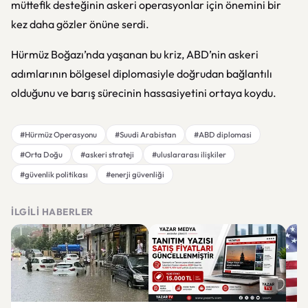
müttefik desteğinin askeri operasyonlar için önemini bir
kez daha gözler önüne serdi.
Hürmüz Boğazı’nda yaşanan bu kriz, ABD’nin askeri
adımlarının bölgesel diplomasiyle doğrudan bağlantılı
olduğunu ve barış sürecinin hassasiyetini ortaya koydu.
#Hürmüz Operasyonu
#Suudi Arabistan
#ABD diplomasi
#Orta Doğu
#askeri strateji
#uluslararası ilişkiler
#güvenlik politikası
#enerji güvenliği
İLGILI HABERLER