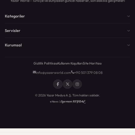
Yazar World - Türkiye ve dünyadan güncel haberler, son dakika gelişmeleri
Kategoriler
Servisler
Kurumsal
Gizlilik Politikası
Kullanım Koşulları
Site Haritası
info@yazarworld.com
+90 501 379 08 08
© 2026 Yazar Medya A.Ş. Tüm hakları saklıdır.
Egemen KEYDAL
eNews |