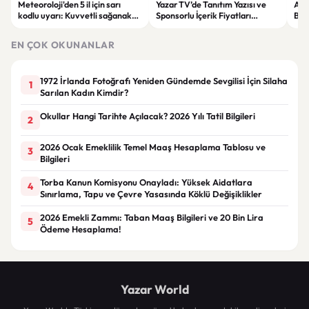
Meteoroloji'den 5 il için sarı
Yazar TV’de Tanıtım Yazısı ve
ABD
kodlu uyarı: Kuvvetli sağanak
Sponsorlu İçerik Fiyatları
Boğ
ve fırtına geliyor
Güncellendi: Yeni Fiyat 15 Bin TL
iht
EN ÇOK OKUNANLAR
1972 İrlanda Fotoğrafı Yeniden Gündemde Sevgilisi İçin Silaha
1
Sarılan Kadın Kimdir?
Okullar Hangi Tarihte Açılacak? 2026 Yılı Tatil Bilgileri
2
2026 Ocak Emeklilik Temel Maaş Hesaplama Tablosu ve
3
Bilgileri
Torba Kanun Komisyonu Onayladı: Yüksek Aidatlara
4
Sınırlama, Tapu ve Çevre Yasasında Köklü Değişiklikler
2026 Emekli Zammı: Taban Maaş Bilgileri ve 20 Bin Lira
5
Ödeme Hesaplama!
Yazar World